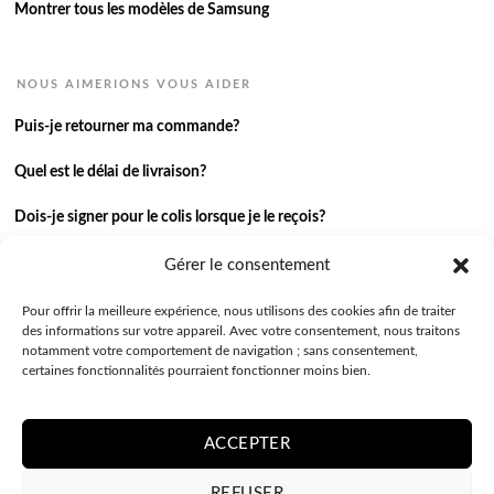
Montrer tous les modèles de Samsung
NOUS AIMERIONS VOUS AIDER
Puis-je retourner ma commande?
Quel est le délai de livraison?
Dois-je signer pour le colis lorsque je le reçois?
Je n’ai pas reçu ma commande.
Gérer le consentement
J’ai une autre question.
Pour offrir la meilleure expérience, nous utilisons des cookies afin de traiter
des informations sur votre appareil. Avec votre consentement, nous traitons
notamment votre comportement de navigation ; sans consentement,
Contactez-nous
certaines fonctionnalités pourraient fonctionner moins bien.
ACCEPTER
REFUSER