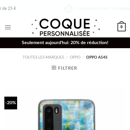
Skip
Commandez avant 16h,
envoyé le même jour
to
content
0
Seulement aujourd'hui: 20% de réduction!
TOUTES LES MARQUES
/
OPPO
/
OPPO A54S
FILTRER
-20%