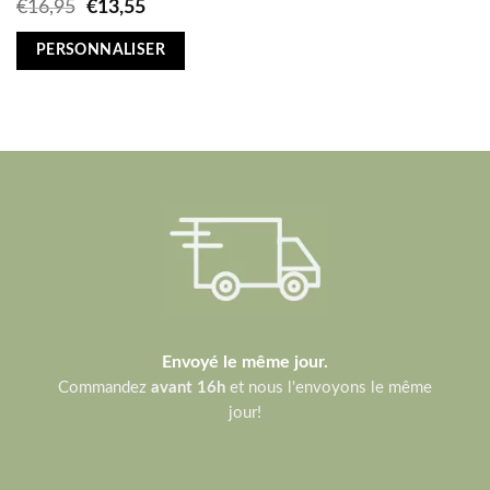
Original
Current
€
16,95
€
13,55
price
price
was:
is:
PERSONNALISER
€16,95.
€13,55.
Envoyé le même jour.
Commandez
avant 16h
et nous l'envoyons le même
jour!