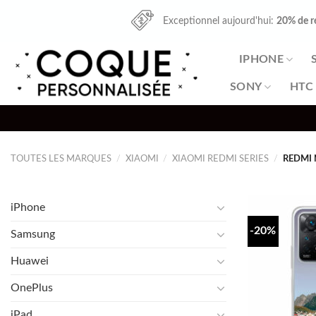
Skip
Exceptionnel aujourd'hui:
20% de r
to
content
IPHONE
SONY
HTC
TOUTES LES MARQUES
/
XIAOMI
/
XIAOMI REDMI SERIES
/
REDMI 
iPhone
-20%
Samsung
Huawei
OnePlus
iPad