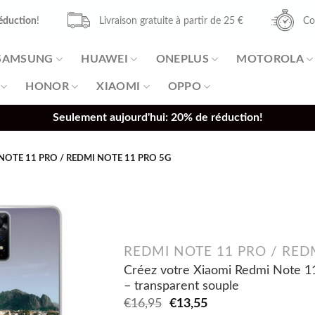
éduction
!
Livraison gratuite à partir de 25 €
Co
SAMSUNG
HUAWEI
ONEPLUS
MOTOROLA
HONOR
XIAOMI
OPPO
Seulement aujourd'hui: 20% de réduction!
NOTE 11 PRO / REDMI NOTE 11 PRO 5G
REDMI NOTE 11 PRO / RED
Créez votre Xiaomi Redmi Note 1
– transparent souple
Original
Current
€
16,95
€
13,55
price
price