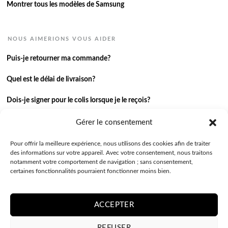
Montrer tous les modèles de Samsung
NOUS AIMERIONS VOUS AIDER
Puis-je retourner ma commande?
Quel est le délai de livraison?
Dois-je signer pour le colis lorsque je le reçois?
Je n’ai pas reçu ma commande.
Gérer le consentement
J’ai une autre question.
Pour offrir la meilleure expérience, nous utilisons des cookies afin de traiter
des informations sur votre appareil. Avec votre consentement, nous traitons
notamment votre comportement de navigation ; sans consentement,
Contactez-nous
certaines fonctionnalités pourraient fonctionner moins bien.
ACCEPTER
REFUSER