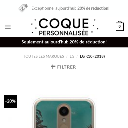
Skip
Exceptionnel aujourd'hui:
20% de réduction
!
to
content
0
Seulement aujourd'hui: 20% de réduction!
TOUTES LES MARQUES
/
LG
/
LG K10 (2018)
FILTRER
-20%