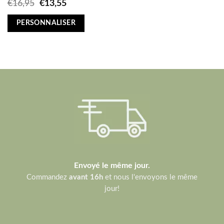
Original
Current
€
16,95
€
13,55
price
price
was:
is:
PERSONNALISER
€16,95.
€13,55.
Envoyé le même jour.
Commandez
avant 16h
et nous l'envoyons le même
jour!