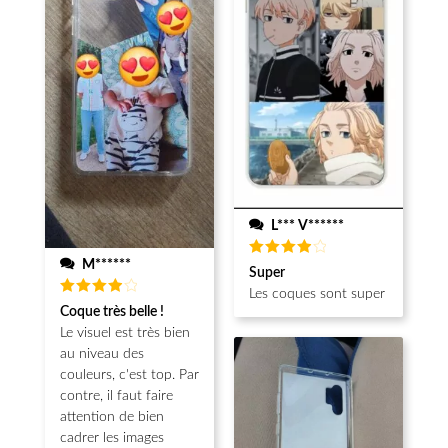
L*** V******
M******
Note
4
Super
sur 5
Les coques sont super
Note
4
Coque très belle !
sur 5
Le visuel est très bien
au niveau des
couleurs, c'est top. Par
contre, il faut faire
attention de bien
cadrer les images