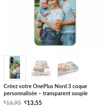
Créez votre OnePlus Nord 3 coque
personnalisée – transparent souple
Original
Current
€
16,95
€
13,55
price
price