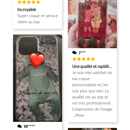
Note
5
Incroyable
sur 5
Super coque et service
client au top
J***
Note
5
Une qualité et rapidité au top!
sur 5
Je suis très satisfait de
ma coque
personnalisée et j'en
suis plus que ravi. La
qualité est au top et
est très professionnel.
L'impression de l'image
...More
W****