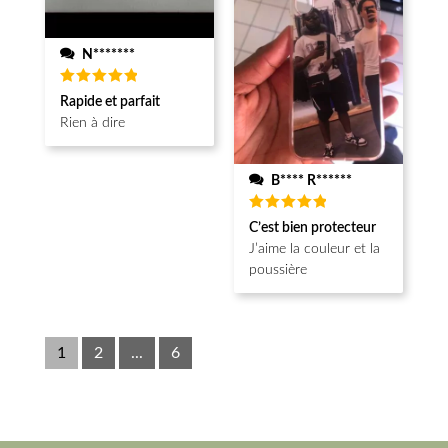
N*******
Note
5
Rapide et parfait
sur 5
Rien à dire
B**** R******
Note
5
C’est bien protecteur
sur 5
J’aime la couleur et la
poussière
1
2
...
6