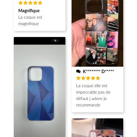
Note
5
Magnifique
sur 5
La coque est
magnifique
K******** D*****
Note
5
La coque elle est
sur 5
impeccable pas de
défaut j adore je
recommande