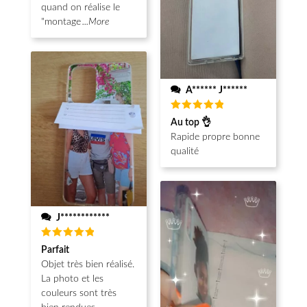
quand on réalise le
"montage
...More
A****** J******
Note
5
Au top 👌
sur 5
Rapide propre bonne
qualité
J************
Note
5
Parfait
sur 5
Objet très bien réalisé.
La photo et les
couleurs sont très