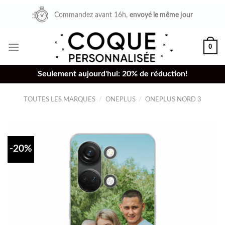
Skip
Commandez avant 16h,
envoyé le même jour
to
content
0
Seulement aujourd'hui: 20% de réduction!
TOUTES LES MARQUES
/
ONEPLUS
/
ONEPLUS NORD 3
-20%