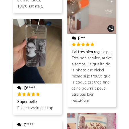
bien rendues.
100% satisfait.
+2
F***
Note
5
J'ai très bien reçu le produit.
sur 5
Très bon service, arrivé
a temps. La qualité de
la photo est nickel
même si je trouve que
la coque est trop fine
O*****
et ne pourrait peut-
être pas bien
Note
5
rés
...More
Super belle
sur 5
Elle est vraiment top
C****