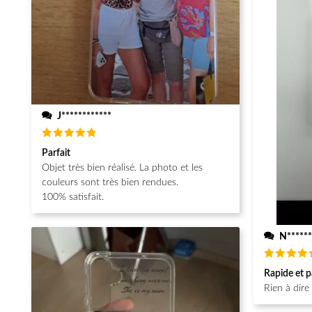
J************
Note
5
Parfait
sur 5
Objet très bien réalisé. La photo et les
couleurs sont très bien rendues.
100% satisfait.
N******
Note
5
Rapide et p
sur 5
Rien à dire