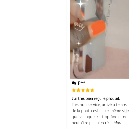
F***
Note
5
J'ai très bien reçu le produit.
sur 5
Très bon service, arrivé a temps. 
de la photo est nickel même si j
que la coque est trop fine et ne 
peut-être pas bien rés
...More