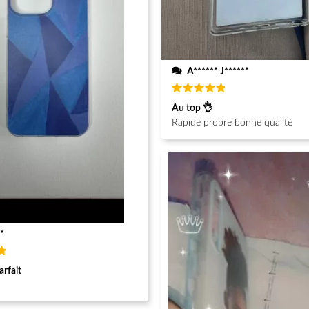
A****** J******
Note
5
Au top 👌
sur 5
Rapide propre bonne qualité
*
arfait