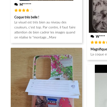
M******
Note
4
Coque très belle !
sur 5
Le visuel est très bien au niveau des
couleurs, c'est top. Par contre, il faut faire
attention de bien cadrer les images quand
W****
on réalise le "montage
...More
Note
5
Magnifique
sur 5
La coque e