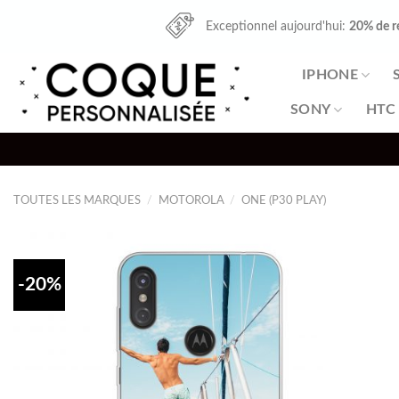
Skip
Exceptionnel aujourd'hui:
20% de r
to
content
IPHONE
SONY
HTC
TOUTES LES MARQUES
/
MOTOROLA
/
ONE (P30 PLAY)
-20%