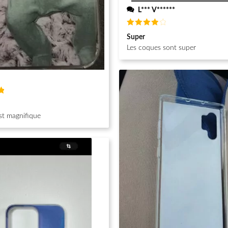
L*** V******
Note
4
Super
sur 5
Les coques sont super
st magnifique