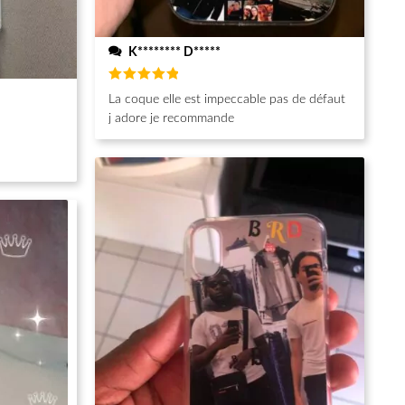
K******** D*****
Note
5
La coque elle est impeccable pas de défaut
sur 5
j adore je recommande