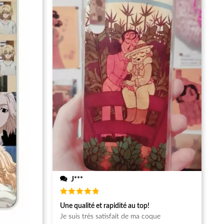
J***
Note
5
Une qualité et rapidité au top!
sur 5
Je suis très satisfait de ma coque