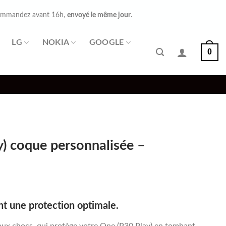
mmandez avant 16h,
envoyé le même jour
.
LG
NOKIA
GOOGLE
0
) coque personnalisée –
nt une protection optimale.
aux chocs, qui protège votre One (P30 Play) en tombant.