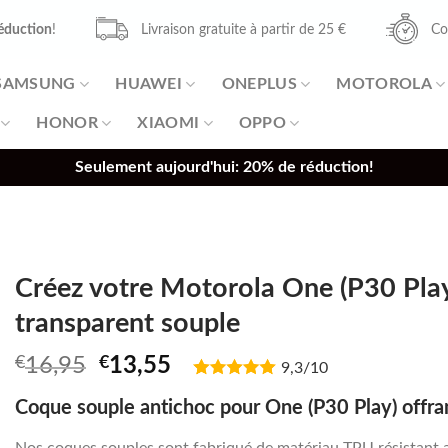
éduction
!
Livraison gratuite à partir de 25 €
Co
SAMSUNG
HUAWEI
ONEPLUS
MOTOROLA
HONOR
XIAOMI
OPPO
Seulement aujourd'hui: 20% de réduction!
Créez votre Motorola One (P30 Play
transparent souple
Original
Current
€
16,95
€
13,55
9,3/10
price
price
Coque souple antichoc pour One (P30 Play) offra
was:
is:
€16,95.
€13,55.
Nos coques souples sont fabriqué de matériau TPU résistant 