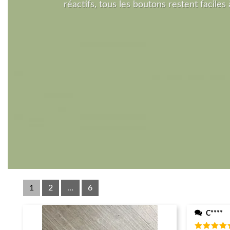
réactifs, tous les boutons restent faciles à
1
2
...
6
C****