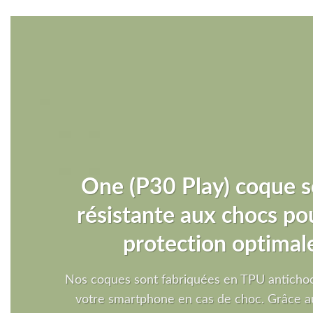
One (P30 Play) coque 
résistante aux chocs po
protection optimal
Nos coques sont fabriquées en TPU antichoc
votre smartphone en cas de choc. Grâce a