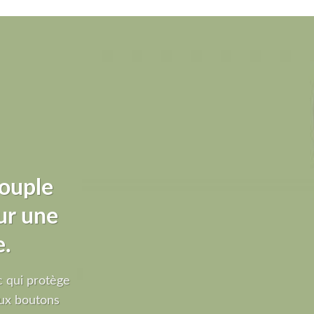
souple
ur une
e.
 qui protège
ux boutons