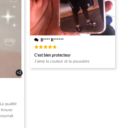
B**** R******
Note
5
C’est bien protecteur
sur 5
J’aime la couleur et la poussière
+2
La qualité
e trouve
pourrait