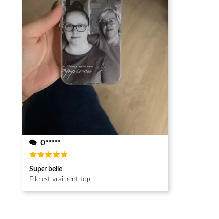
O*****
Note
5
Super belle
sur 5
Elle est vraiment top