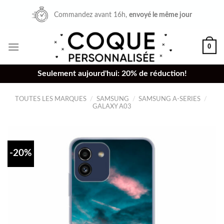
Skip
Commandez avant 16h,
envoyé le même jour
to
content
0
Seulement aujourd'hui: 20% de réduction!
TOUTES LES MARQUES
/
SAMSUNG
/
SAMSUNG A-SERIES
/
GALAXY A03
-20%