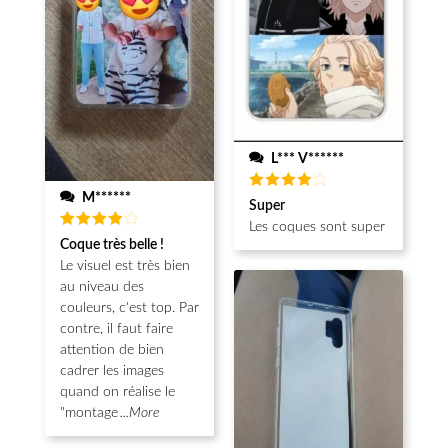
L*** V******
M******
Note
4
Super
sur 5
Les coques sont super
Note
4
Coque très belle !
sur 5
Le visuel est très bien
au niveau des
couleurs, c'est top. Par
contre, il faut faire
attention de bien
cadrer les images
quand on réalise le
"montage
...More