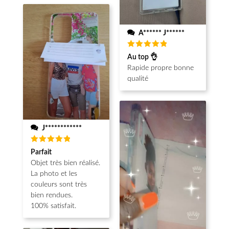
A****** J******
Note
5
Au top 👌
sur 5
Rapide propre bonne
qualité
J************
Note
5
Parfait
sur 5
Objet très bien réalisé.
La photo et les
couleurs sont très
bien rendues.
100% satisfait.