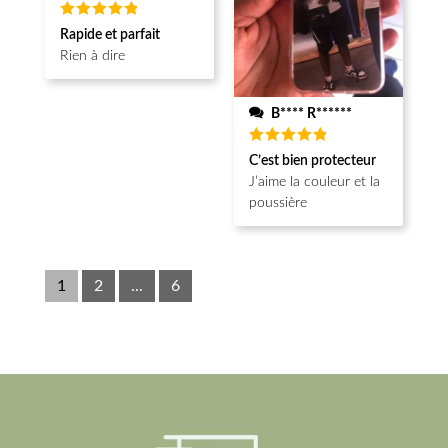
Note
5
Rapide et parfait
sur 5
Rien à dire
B**** R******
Note
5
C’est bien protecteur
sur 5
J’aime la couleur et la
poussière
1
2
...
6