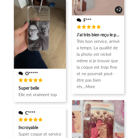
+2
F***
Note
5
J'ai très bien reçu le produit.
sur 5
Très bon service, arrivé
a temps. La qualité de
la photo est nickel
même si je trouve que
la coque est trop fine
O*****
et ne pourrait peut-
être pas bien
Note
5
rés
...More
Super belle
sur 5
Elle est vraiment top
C****
Note
5
Incroyable
sur 5
Super coque et service