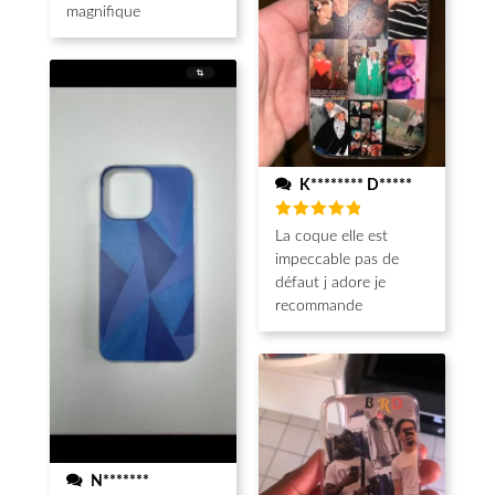
magnifique
K******** D*****
Note
5
La coque elle est
sur 5
impeccable pas de
défaut j adore je
recommande
N*******