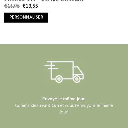
Original
Current
€
16,95
€
13,55
price
price
was:
is:
PERSONNALISER
€16,95.
€13,55.
Envoyé le même jour.
Commandez
avant 16h
et nous l'envoyons le même
jour!