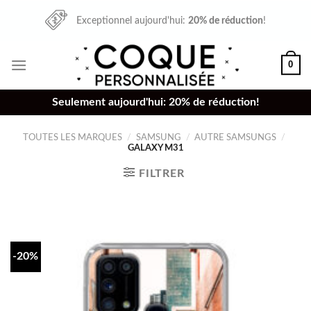
Skip
Exceptionnel aujourd'hui:
20% de réduction
!
to
content
0
Seulement aujourd'hui: 20% de réduction!
TOUTES LES MARQUES
/
SAMSUNG
/
AUTRE SAMSUNGS
/
GALAXY M31
FILTRER
-20%