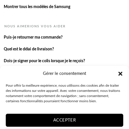
Montrer tous les modèles de Samsung
NOUS AIMERIONS VOUS AIDER
Puis-je retourner ma commande?
Quel est le délai de livraison?
Dois-je signer pour le colis lorsque je le reçois?
Je n’ai pas reçu ma commande.
Gérer le consentement
J’ai une autre question.
Pour offrir la meilleure expérience, nous utilisons des cookies afin de traiter
des informations sur votre appareil. Avec votre consentement, nous traitons
notamment votre comportement de navigation ; sans consentement,
Contactez-nous
certaines fonctionnalités pourraient fonctionner moins bien.
ACCEPTER