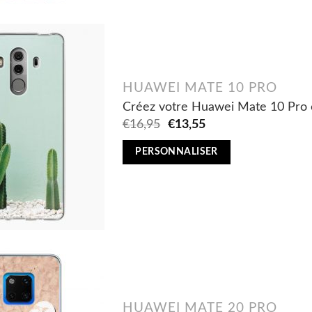
HUAWEI MATE 10 PRO
Créez votre Huawei Mate 10 Pro 
Original
Current
€
16,95
€
13,55
price
price
was:
is:
PERSONNALISER
€16,95.
€13,55.
HUAWEI MATE 20 PRO