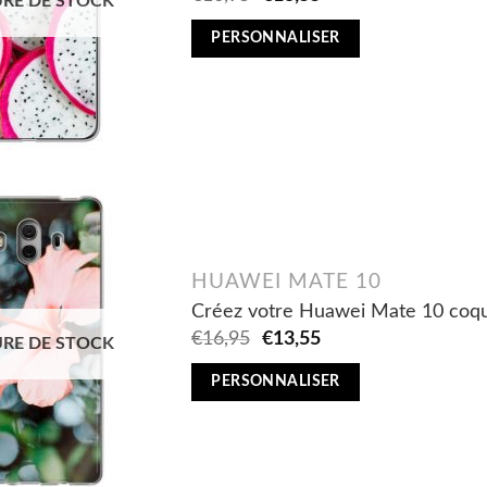
RE DE STOCK
price
price
was:
is:
PERSONNALISER
€16,95.
€13,55.
HUAWEI MATE 10
Créez votre Huawei Mate 10 coqu
Original
Current
€
16,95
€
13,55
RE DE STOCK
price
price
was:
is:
PERSONNALISER
€16,95.
€13,55.