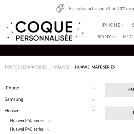
Skip
Exceptionnel aujourd'hui:
20% de r
to
content
IPHONE
SONY
HTC
TOUTES LES MARQUES
/
HUAWEI
/
HUAWEI MATE SERIES
iPhone
HU
Samsung
Huawei
Huawei P50 Series
Huawei P40 series