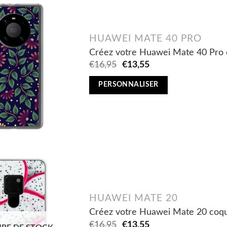
HUAWEI MATE 40 PRO
Créez votre Huawei Mate 40 Pro 
Original
Current
€
16,95
€
13,55
price
price
was:
is:
PERSONNALISER
€16,95.
€13,55.
HUAWEI MATE 20
Créez votre Huawei Mate 20 coqu
Original
Current
€
16,95
€
13,55