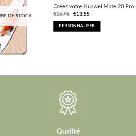
Créez votre Huawei Mate 20 Pro 
Original
Current
€
16,95
€
13,55
RE DE STOCK
price
price
was:
is:
PERSONNALISER
€16,95.
€13,55.
Qualité