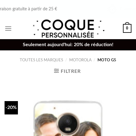
Skip
Commandez avant 16h,
envoyé le même jour
to
content
0
Seulement aujourd'hui: 20% de réduction!
TOUTES LES MARQUES
/
MOTOROLA
/
MOTO G5
FILTRER
-20%