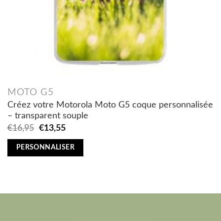
MOTO G5
Créez votre Motorola Moto G5 coque personnalisée
– transparent souple
Original
Current
€
16,95
€
13,55
price
price
was:
is:
PERSONNALISER
€16,95.
€13,55.