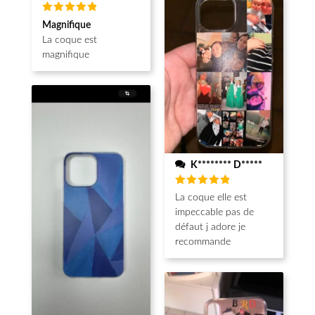
Note
5
Magnifique
sur 5
La coque est
magnifique
K******** D*****
Note
5
La coque elle est
sur 5
impeccable pas de
défaut j adore je
recommande