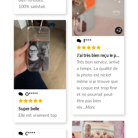
bien rendues.
100% satisfait.
+2
F***
Note
5
J'ai très bien reçu le produit.
sur 5
Très bon service, arrivé
a temps. La qualité de
la photo est nickel
même si je trouve que
la coque est trop fine
O*****
et ne pourrait peut-
être pas bien
Note
5
rés
...More
Super belle
sur 5
Elle est vraiment top
C****