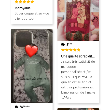
Note
5
Incroyable
sur 5
Super coque et service
client au top
J***
Note
5
Une qualité et rapidité au top!
sur 5
Je suis très satisfait de
ma coque
personnalisée et j'en
suis plus que ravi. La
qualité est au top et
est très professionnel.
L'impression de l'image
...More
W****