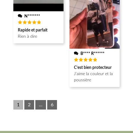
N*******
Note
5
Rapide et parfait
sur 5
Rien à dire
B**** R******
Note
5
C’est bien protecteur
sur 5
J’aime la couleur et la
poussière
1
2
...
6