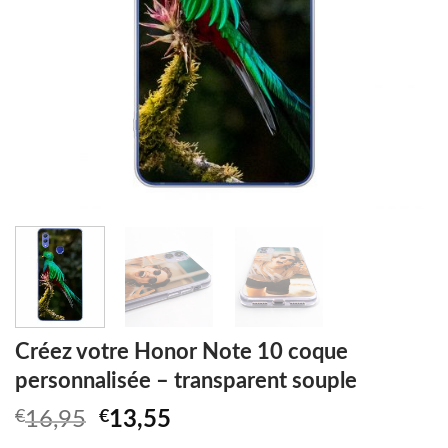
Créez votre Honor Note 10 coque
personnalisée – transparent souple
Original
Current
€
16,95
€
13,55
price
price