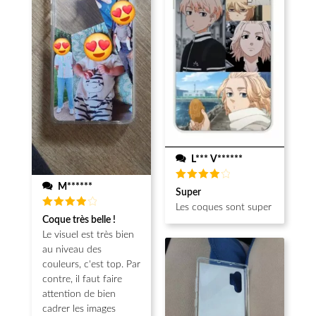
L*** V******
M******
Note
4
Super
sur 5
Les coques sont super
Note
4
Coque très belle !
sur 5
Le visuel est très bien
au niveau des
couleurs, c'est top. Par
contre, il faut faire
attention de bien
cadrer les images