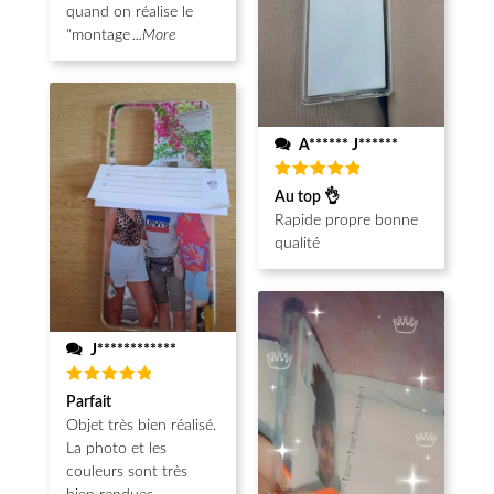
quand on réalise le
"montage
...More
A****** J******
Note
5
Au top 👌
sur 5
Rapide propre bonne
qualité
J************
Note
5
Parfait
sur 5
Objet très bien réalisé.
La photo et les
couleurs sont très