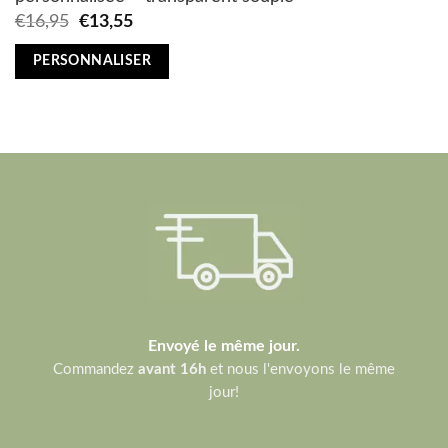
Original
Current
€
16,95
€
13,55
price
price
was:
is:
PERSONNALISER
€16,95.
€13,55.
Envoyé le même jour.
Commandez
avant 16h
et nous l'envoyons le même
jour!