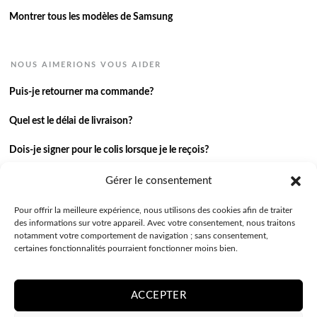
Montrer tous les modèles de Samsung
NOUS AIMERIONS VOUS AIDER
Puis-je retourner ma commande?
Quel est le délai de livraison?
Dois-je signer pour le colis lorsque je le reçois?
Je n’ai pas reçu ma commande.
Gérer le consentement
J’ai une autre question.
Pour offrir la meilleure expérience, nous utilisons des cookies afin de traiter
des informations sur votre appareil. Avec votre consentement, nous traitons
notamment votre comportement de navigation ; sans consentement,
Contactez-nous
certaines fonctionnalités pourraient fonctionner moins bien.
ACCEPTER