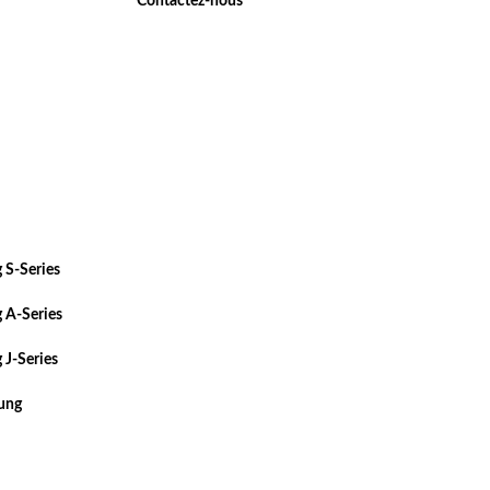
Contactez-nous
 S-Series
 A-Series
 J-Series
sung