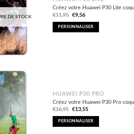
Créez votre Huawei P30 Lite coqu
Original
Current
€
11,95
€
9,56
RE DE STOCK
price
price
was:
is:
PERSONNALISER
€11,95.
€9,56.
HUAWEI P30 PRO
Créez votre Huawei P30 Pro coque
Original
Current
€
16,95
€
13,55
price
price
was:
is:
PERSONNALISER
€16,95.
€13,55.