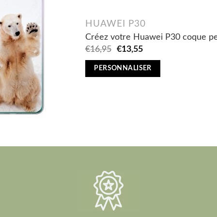
HUAWEI P30
Créez votre Huawei P30 coque per
Original
Current
€
16,95
€
13,55
price
price
was:
is:
PERSONNALISER
€16,95.
€13,55.