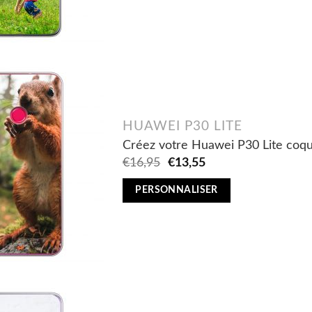
HUAWEI P30 LITE
Créez votre Huawei P30 Lite coqu
Original
Current
€
16,95
€
13,55
price
price
was:
is:
PERSONNALISER
€16,95.
€13,55.