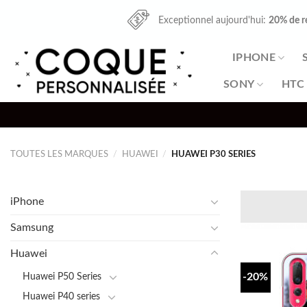
Skip
Exceptionnel aujourd'hui:
20% de r
to
content
IPHONE
SONY
HTC
TOUTES LES MARQUES
/
HUAWEI
/
HUAWEI P30 SERIES
iPhone
Samsung
Huawei
Huawei P50 Series
-20%
Huawei P40 series