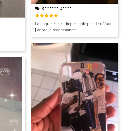
K******** D*****
Note
5
La coque elle est impeccable pas de défaut
sur 5
j adore je recommande