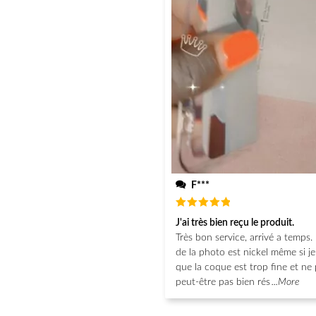
F***
Note
5
J'ai très bien reçu le produit.
sur 5
Très bon service, arrivé a temps. 
de la photo est nickel même si j
que la coque est trop fine et ne 
peut-être pas bien rés
...More