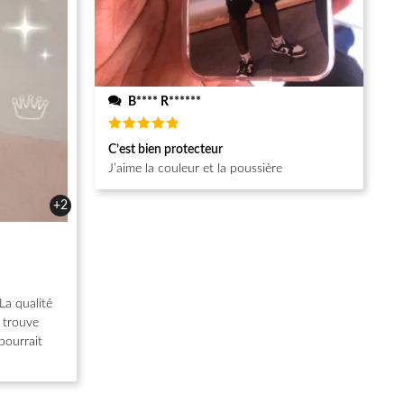
B**** R******
Note
5
C’est bien protecteur
sur 5
J’aime la couleur et la poussière
+2
La qualité
e trouve
pourrait