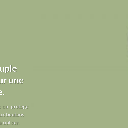
uple
ur une
e.
 qui protège
ux boutons
 utiliser.