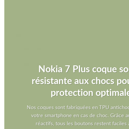
Nokia 7 Plus coque so
résistante aux chocs po
protection optimal
Nos coques sont fabriquées en TPU antichoc
votre smartphone en cas de choc. Grâce a
réactifs, tous les boutons restent faciles à