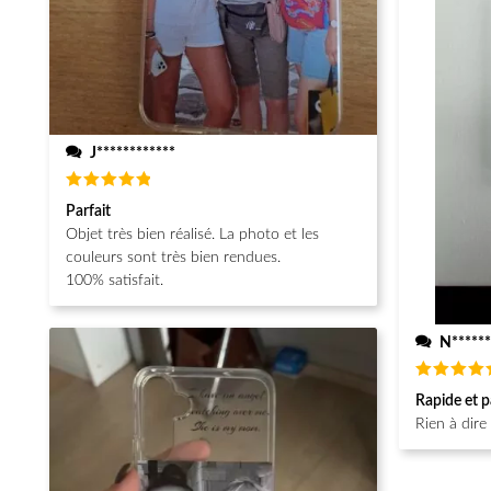
J************
Note
5
Parfait
sur 5
Objet très bien réalisé. La photo et les
couleurs sont très bien rendues.
100% satisfait.
N******
Note
5
Rapide et p
sur 5
Rien à dire