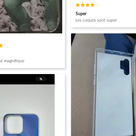
Note
4
Super
sur 5
Les coques sont super
st magnifique