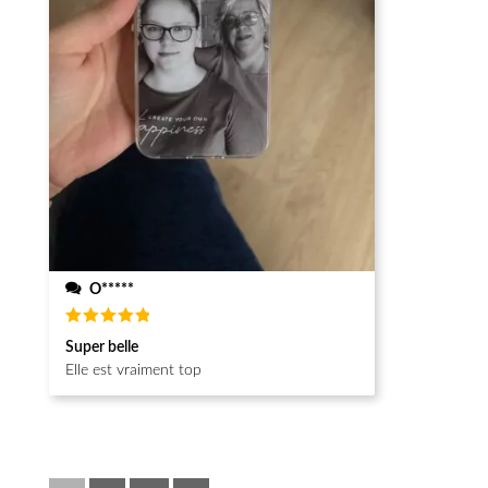
O*****
Note
5
Super belle
sur 5
Elle est vraiment top