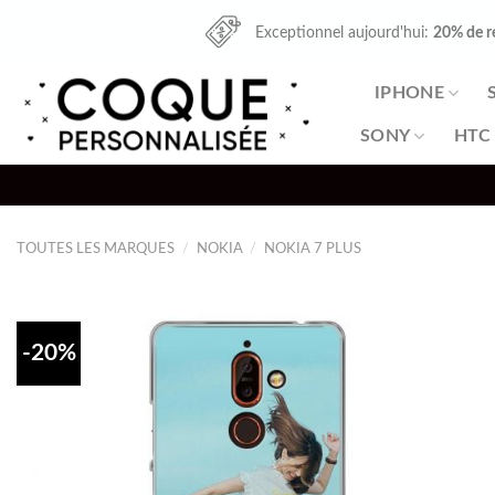
Skip
Exceptionnel aujourd'hui:
20% de r
to
content
IPHONE
SONY
HTC
TOUTES LES MARQUES
/
NOKIA
/
NOKIA 7 PLUS
-20%