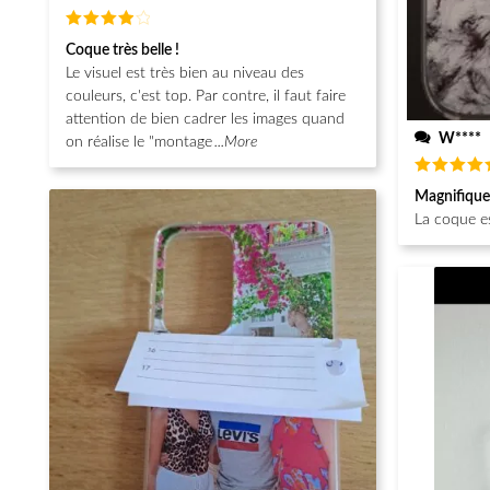
Note
4
Coque très belle !
sur 5
Le visuel est très bien au niveau des
couleurs, c'est top. Par contre, il faut faire
attention de bien cadrer les images quand
W****
on réalise le "montage
...More
Note
5
Magnifique
sur 5
La coque e