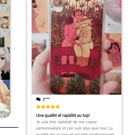
J***
Note
5
Une qualité et rapidité au top!
sur 5
Je suis très satisfait de ma coque
personnalisée et j'en suis plus que ravi. La
qualité est au top et est très professionnel.