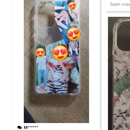
Super coque
M******