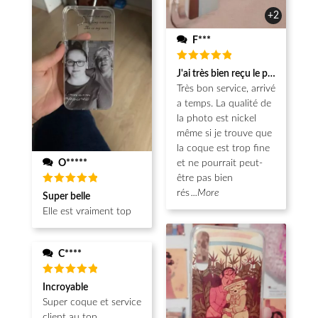
+2
F***
Note
5
J'ai très bien reçu le produit.
sur 5
Très bon service, arrivé
a temps. La qualité de
la photo est nickel
même si je trouve que
la coque est trop fine
O*****
et ne pourrait peut-
être pas bien
Note
5
rés
...More
Super belle
sur 5
Elle est vraiment top
C****
Note
5
Incroyable
sur 5
Super coque et service
client au top