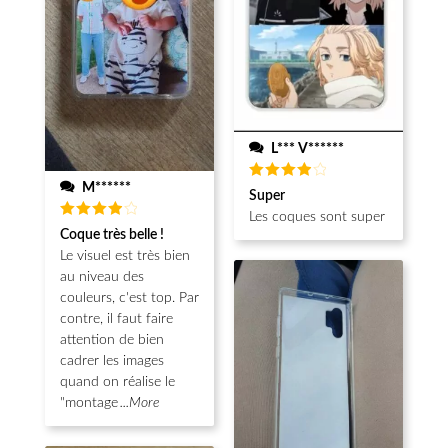
L*** V******
M******
Note
4
Super
sur 5
Les coques sont super
Note
4
Coque très belle !
sur 5
Le visuel est très bien
au niveau des
couleurs, c'est top. Par
contre, il faut faire
attention de bien
cadrer les images
quand on réalise le
"montage
...More