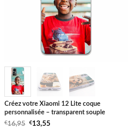
Créez votre Xiaomi 12 Lite coque
personnalisée – transparent souple
Original
Current
€
16,95
€
13,55
price
price