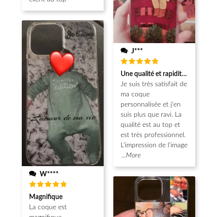
J***
Note
5
Une qualité et rapidité au top!
sur 5
Je suis très satisfait de
ma coque
personnalisée et j'en
suis plus que ravi. La
qualité est au top et
est très professionnel.
L'impression de l'image
...More
W****
Note
5
Magnifique
sur 5
La coque est