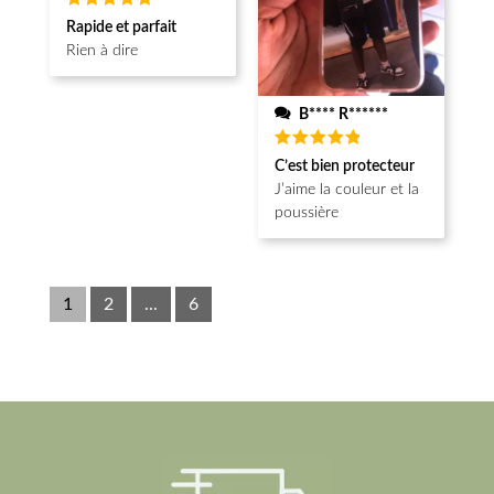
Note
5
Rapide et parfait
sur 5
Rien à dire
B**** R******
Note
5
C’est bien protecteur
sur 5
J’aime la couleur et la
poussière
1
2
...
6