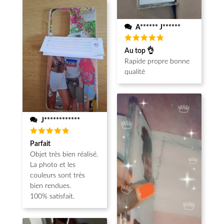
A****** J******
Note
5
Au top 👌
sur 5
Rapide propre bonne
qualité
J************
Note
5
Parfait
sur 5
Objet très bien réalisé.
La photo et les
couleurs sont très
bien rendues.
100% satisfait.