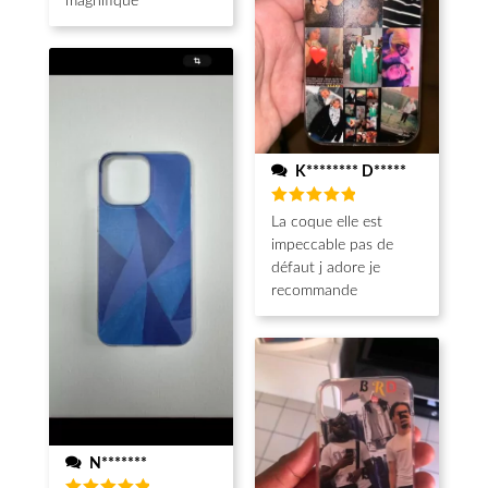
magnifique
K******** D*****
Note
5
La coque elle est
sur 5
impeccable pas de
défaut j adore je
recommande
N*******