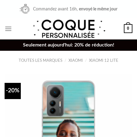
Skip
Commandez avant 16h,
envoyé le même jour
to
content
0
Seulement aujourd'hui: 20% de réduction!
TOUTES LES MARQUES
/
XIAOMI
/
XIAOMI 12 LITE
-20%