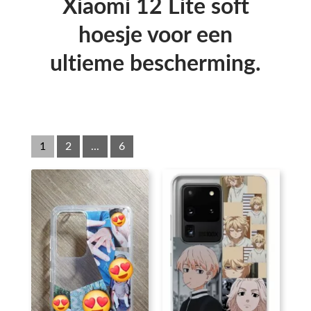
Xiaomi 12 Lite soft
hoesje voor een
ultieme bescherming.
1
2
...
6