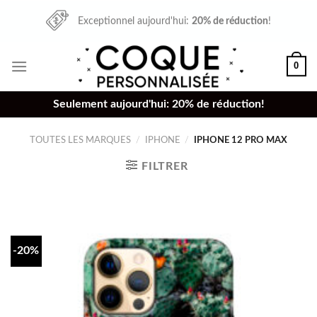
Skip
Exceptionnel aujourd'hui:
20% de réduction
!
to
content
0
Seulement aujourd'hui: 20% de réduction!
TOUTES LES MARQUES
/
IPHONE
/
IPHONE 12 PRO MAX
FILTRER
-20%