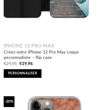
IPHONE 12 PRO MAX
Créez votre iPhone 12 Pro Max coque
personnalisée – flip case
Original
Current
€
24,95
€
19,96
price
price
was:
is:
PERSONNALISER
€24,95.
€19,96.
-20%