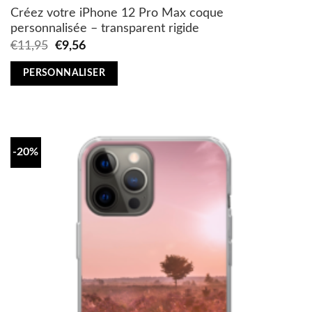
Créez votre iPhone 12 Pro Max coque
personnalisée – transparent rigide
Original
Current
€
11,95
€
9,56
price
price
was:
is:
PERSONNALISER
€11,95.
€9,56.
-20%