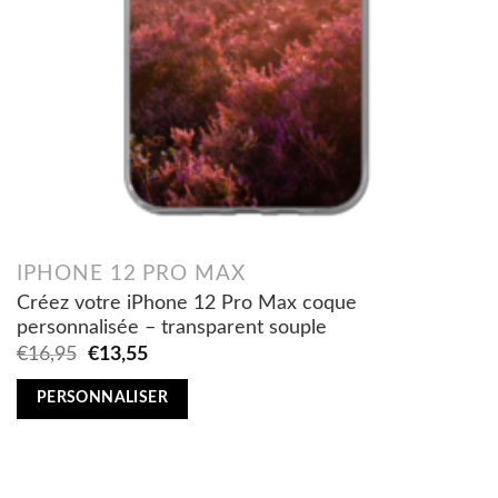
IPHONE 12 PRO MAX
Créez votre iPhone 12 Pro Max coque
personnalisée – transparent souple
Original
Current
€
16,95
€
13,55
price
price
was:
is:
PERSONNALISER
€16,95.
€13,55.