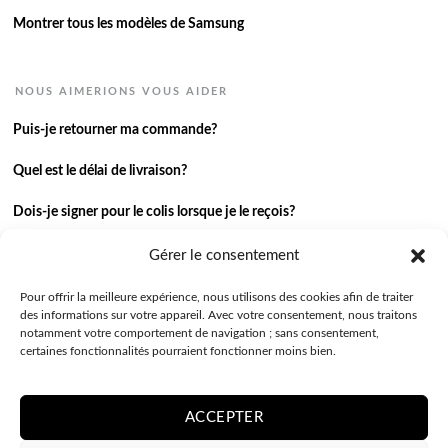
Montrer tous les modèles de Samsung
NOUS AIMERIONS VOUS AIDER
Puis-je retourner ma commande?
Quel est le délai de livraison?
Dois-je signer pour le colis lorsque je le reçois?
Je n’ai pas reçu ma commande.
Gérer le consentement
J’ai une autre question.
Pour offrir la meilleure expérience, nous utilisons des cookies afin de traiter
des informations sur votre appareil. Avec votre consentement, nous traitons
notamment votre comportement de navigation ; sans consentement,
Contactez-nous
certaines fonctionnalités pourraient fonctionner moins bien.
ACCEPTER