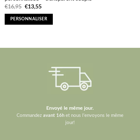
Original
Current
€
16,95
€
13,55
price
price
was:
is:
PERSONNALISER
€16,95.
€13,55.
Envoyé le même jour.
Commandez
avant 16h
et nous l'envoyons le même
jour!