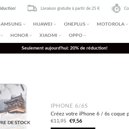
éduction
!
Livraison gratuite à partir de 25 €
Co
SAMSUNG
HUAWEI
ONEPLUS
MOTOROLA
HONOR
XIAOMI
OPPO
Seulement aujourd'hui: 20% de réduction!
IPHONE 6/6S
Créez votre iPhone 6 / 6s coque p
Original
Current
€
11,95
€
9,56
RE DE STOCK
price
price