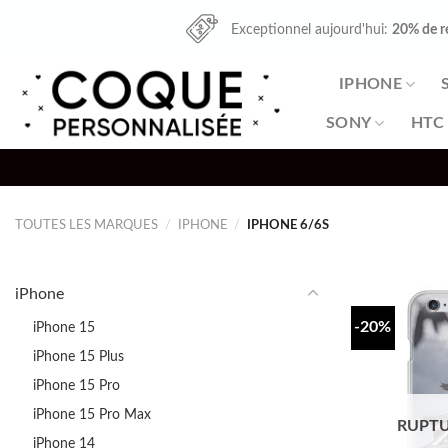
Skip
Exceptionnel aujourd'hui:
20% de r
to
content
IPHONE
SONY
HTC
TOUTES LES MARQUES
/
IPHONE
/
IPHONE 6/6S
iPhone
-20%
iPhone 15
iPhone 15 Plus
iPhone 15 Pro
iPhone 15 Pro Max
RUPTU
iPhone 14