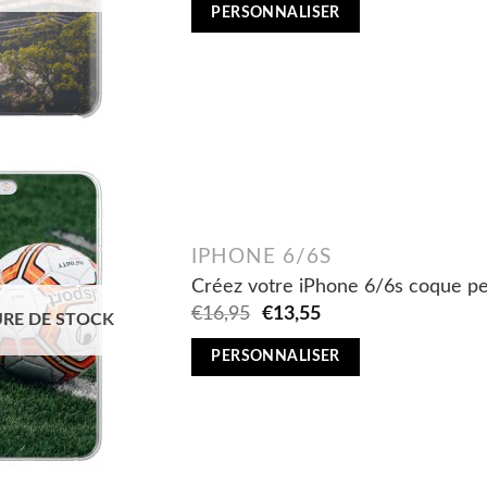
was:
is:
PERSONNALISER
€11,95.
€9,56.
IPHONE 6/6S
Créez votre iPhone 6/6s coque pe
Original
Current
€
16,95
€
13,55
RE DE STOCK
price
price
was:
is:
PERSONNALISER
€16,95.
€13,55.