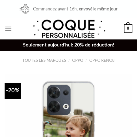
Skip
Commandez avant 16h,
envoyé le même jour
to
content
0
Seulement aujourd'hui: 20% de réduction!
TOUTES LES MARQUES
/
OPPO
/
OPPO RENO8
-20%