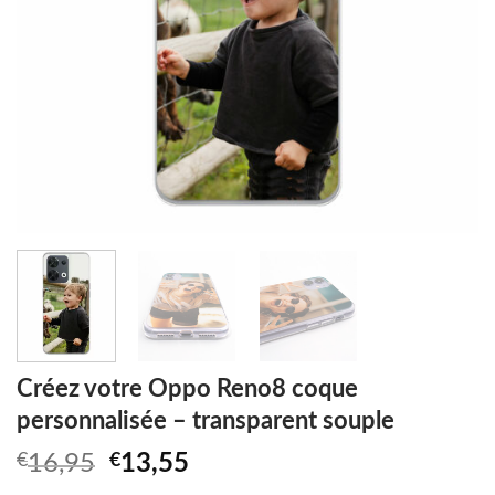
Créez votre Oppo Reno8 coque
personnalisée – transparent souple
Original
Current
€
16,95
€
13,55
price
price