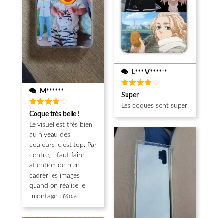
L*** V******
M******
Note
4
Super
sur 5
Les coques sont super
Note
4
Coque très belle !
sur 5
Le visuel est très bien
au niveau des
couleurs, c'est top. Par
contre, il faut faire
attention de bien
cadrer les images
quand on réalise le
"montage
...More