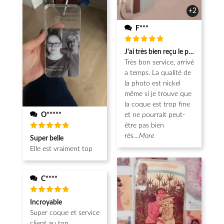
+2
F***
Note
5
J'ai très bien reçu le produit.
sur 5
Très bon service, arrivé
a temps. La qualité de
la photo est nickel
même si je trouve que
la coque est trop fine
O*****
et ne pourrait peut-
être pas bien
Note
5
rés
...More
Super belle
sur 5
Elle est vraiment top
C****
Note
5
Incroyable
sur 5
Super coque et service
client au top