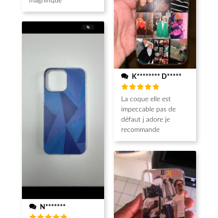
magnifique
K******** D*****
Note
5
La coque elle est
sur 5
impeccable pas de
défaut j adore je
recommande
N*******