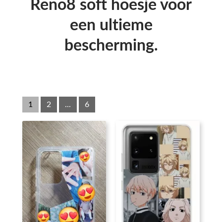
Reno8 soft hoesje voor
een ultieme
bescherming.
1
2
...
6