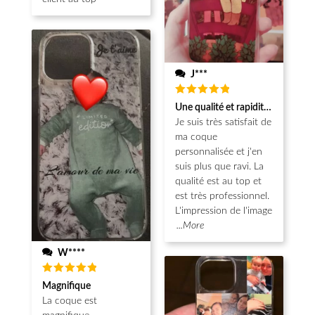
J***
Note
5
Une qualité et rapidité au top!
sur 5
Je suis très satisfait de
ma coque
personnalisée et j'en
suis plus que ravi. La
qualité est au top et
est très professionnel.
L'impression de l'image
...More
W****
Note
5
Magnifique
sur 5
La coque est