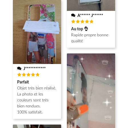
A****** J******
Note
5
Au top 👌
sur 5
Rapide propre bonne
qualité
J************
Note
5
Parfait
sur 5
Objet très bien réalisé.
La photo et les
couleurs sont très
bien rendues.
100% satisfait.