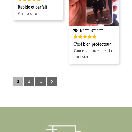
Note
5
Rapide et parfait
sur 5
Rien à dire
B**** R******
Note
5
C’est bien protecteur
sur 5
J’aime la couleur et la
poussière
1
2
...
6