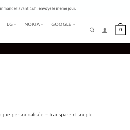
mmandez avant 16h,
envoyé le même jour
.
LG
NOKIA
GOOGLE
0
que personnalisée – transparent souple