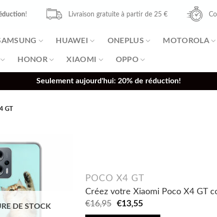
éduction
!
Livraison gratuite à partir de 25 €
Co
SAMSUNG
HUAWEI
ONEPLUS
MOTOROLA
HONOR
XIAOMI
OPPO
Seulement aujourd'hui: 20% de réduction!
4 GT
POCO X4 GT
Créez votre Xiaomi Poco X4 GT co
Original
Current
€
16,95
€
13,55
RE DE STOCK
price
price