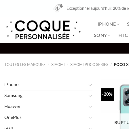
Skip
Exceptionnel aujourd'hui:
20% de r
to
content
IPHONE
SONY
HTC
TOUTES LES MARQUES
/
XIAOMI
/
XIAOMI POCO SERIES
/
POCO X
iPhone
-20%
Samsung
Huawei
OnePlus
RUPTU
iPad