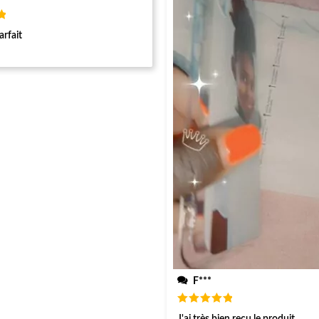
arfait
F***
Note
5