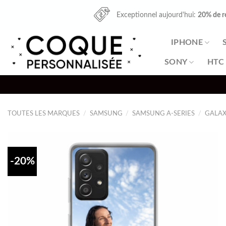
Skip
Exceptionnel aujourd'hui:
20% de r
to
content
IPHONE
SONY
HTC
TOUTES LES MARQUES
/
SAMSUNG
/
SAMSUNG A-SERIES
/
GALAX
-20%