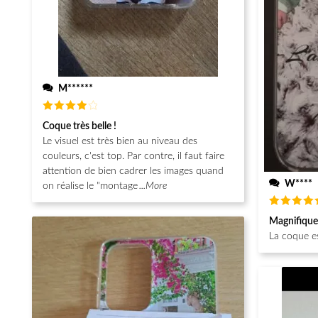
M******
Note
4
Coque très belle !
sur 5
Le visuel est très bien au niveau des
couleurs, c'est top. Par contre, il faut faire
attention de bien cadrer les images quand
W****
on réalise le "montage
...More
Note
5
Magnifique
sur 5
La coque e