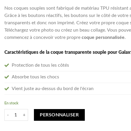
client
€16,95.
€13,55.
Nos coques souples sont fabriqué de matériau TPU résistant 
Grâce à les boutons réactifs, les boutons sur le côté de votre 
transparents et donc non imprimé. Créez votre propre coque so
Téléchargez votre photo ou créez un beau collage. Vous pouvez
commencez à concevoir votre propre
coque personnalisée
.
Caractéristiques de la coque transparente souple pour Gala
Protection de tous les côtés
Absorbe tous les chocs
Vient juste au-dessus du bord de l'écran
En stock
quantité de Créez votre Samsung Galaxy A52 5G coque personnalisée - 
PERSONNALISER