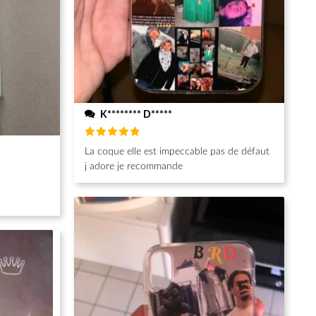
K******** D*****
Note
5
La coque elle est impeccable pas de défaut
sur 5
j adore je recommande