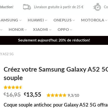
éduction
!
Livraison gratuite à partir de 25 €
Co
SAMSUNG
HUAWEI
ONEPLUS
MOTOROLA
HONOR
XIAOMI
OPPO
Seulement aujourd'hui: 20% de réduction!
Y A52 5G
Créez votre Samsung Galaxy A52 5G
souple
Noté
2
4.50
Original
Current
€
16,95
€
13,55
9,3/10
sur 5 basé
price
price
sur
notations
Coque souple antichoc pour Galaxy A52 5G offran
was:
is: