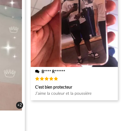
B**** R******
Note
5
C’est bien protecteur
sur 5
J’aime la couleur et la poussière
+2