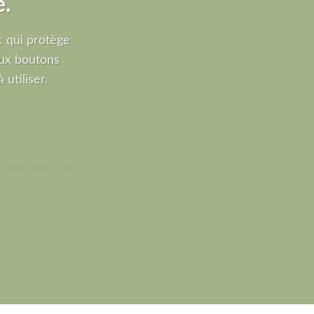
e.
 qui protège
ux boutons
 utiliser.