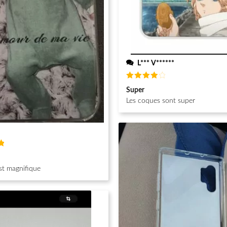
L*** V******
Note
4
Super
sur 5
Les coques sont super
st magnifique