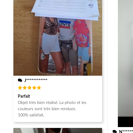
J************
Note
5
Parfait
sur 5
Objet très bien réalisé. La photo et les
couleurs sont très bien rendues.
100% satisfait.
N******