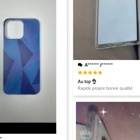
A****** J******
Note
5
Au top 👌
sur 5
Rapide propre bonne qualité
*