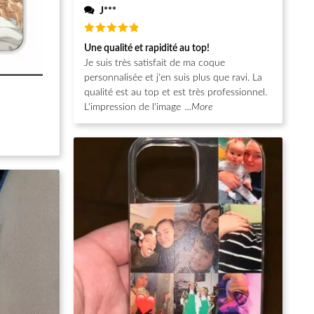
J***
Note
5
Une qualité et rapidité au top!
sur 5
Je suis très satisfait de ma coque
personnalisée et j'en suis plus que ravi. La
qualité est au top et est très professionnel.
L'impression de l'image
...More