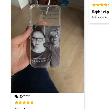
Note
5
Rapide et p
sur 5
Rien à dire
O*****
Note
5