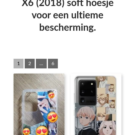
X6 (2018) soft hoesje
voor een ultieme
bescherming.
1
2
...
6