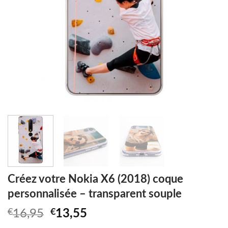
Créez votre Nokia X6 (2018) coque
personnalisée – transparent souple
Original
Current
€
16,95
€
13,55
price
price