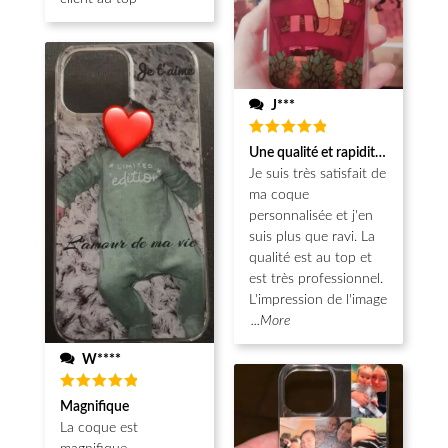
J***
Note
5
Une qualité et rapidité au top!
sur 5
Je suis très satisfait de
ma coque
personnalisée et j'en
suis plus que ravi. La
qualité est au top et
est très professionnel.
L'impression de l'image
...More
W****
Note
5
Magnifique
sur 5
La coque est