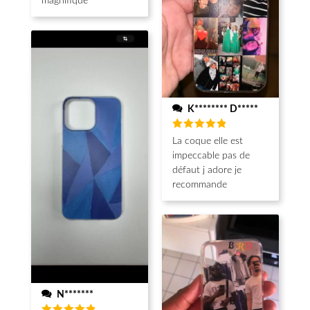
magnifique
K******** D*****
Note
5
La coque elle est
sur 5
impeccable pas de
défaut j adore je
recommande
N*******