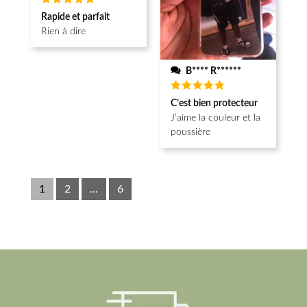
Note
5
Rapide et parfait
sur 5
Rien à dire
B**** R******
Note
5
C’est bien protecteur
sur 5
J’aime la couleur et la
poussière
1
2
...
6