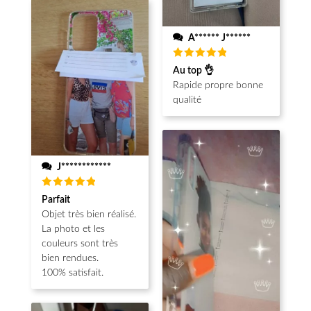
A****** J******
Note
5
Au top 👌
sur 5
Rapide propre bonne
qualité
J************
Note
5
Parfait
sur 5
Objet très bien réalisé.
La photo et les
couleurs sont très
bien rendues.
100% satisfait.