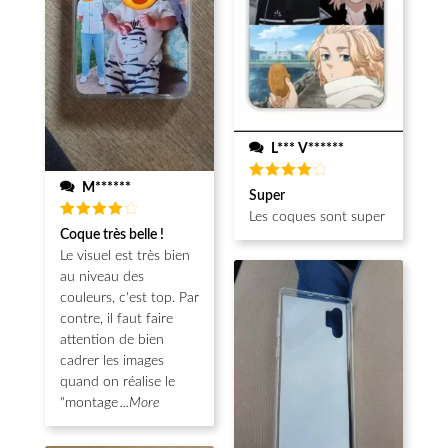
L*** V******
M******
Note
4
Super
sur 5
Les coques sont super
Note
4
Coque très belle !
sur 5
Le visuel est très bien
au niveau des
couleurs, c'est top. Par
contre, il faut faire
attention de bien
cadrer les images
quand on réalise le
"montage
...More