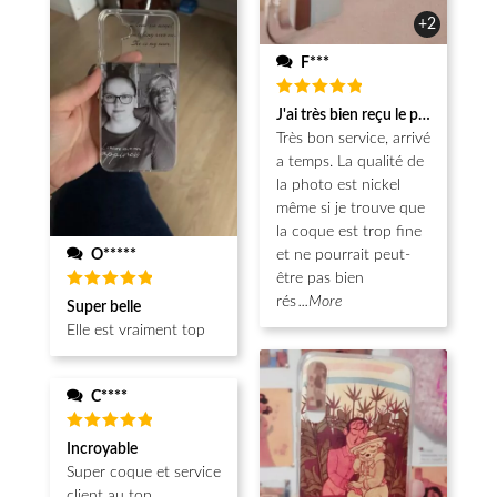
+2
F***
Note
5
J'ai très bien reçu le produit.
sur 5
Très bon service, arrivé
a temps. La qualité de
la photo est nickel
même si je trouve que
la coque est trop fine
O*****
et ne pourrait peut-
être pas bien
Note
5
rés
...More
Super belle
sur 5
Elle est vraiment top
C****
Note
5
Incroyable
sur 5
Super coque et service
client au top