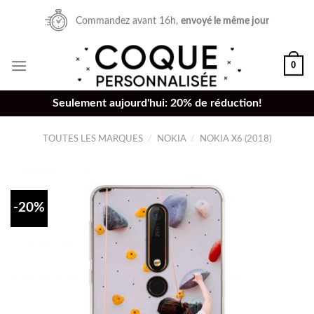
Skip
Commandez avant 16h,
envoyé le même jour
to
content
0
Seulement aujourd'hui: 20% de réduction!
TOUTES LES MARQUES
/
NOKIA
/
NOKIA X6 (2018)
-20%