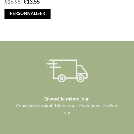
Original
Current
€
16,95
€
13,55
price
price
was:
is:
PERSONNALISER
€16,95.
€13,55.
Envoyé le même jour.
Commandez
avant 16h
et nous l'envoyons le même
jour!