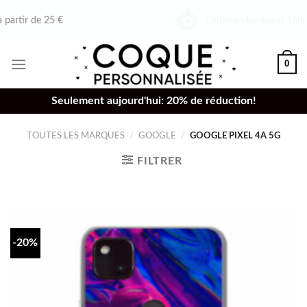
Skip
Commandez avant 16h,
envoyé le même jour
to
content
0
Seulement aujourd'hui: 20% de réduction!
TOUTES LES MARQUES
/
GOOGLE
/
GOOGLE PIXEL 4A 5G
FILTRER
-20%