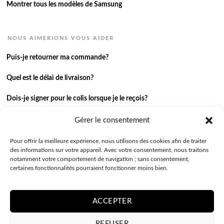
Montrer tous les modèles de Samsung
NOUS AIMERIONS VOUS AIDER
Puis-je retourner ma commande?
Quel est le délai de livraison?
Dois-je signer pour le colis lorsque je le reçois?
Je n’ai pas reçu ma commande.
Gérer le consentement
J’ai une autre question.
Pour offrir la meilleure expérience, nous utilisons des cookies afin de traiter
des informations sur votre appareil. Avec votre consentement, nous traitons
notamment votre comportement de navigation ; sans consentement,
Contactez-nous
certaines fonctionnalités pourraient fonctionner moins bien.
ACCEPTER
REFUSER