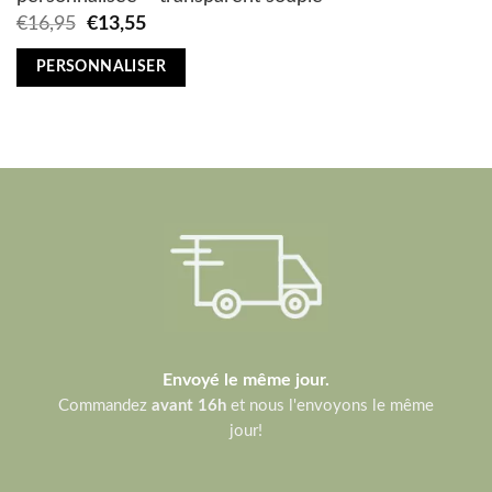
Original
Current
€
16,95
€
13,55
price
price
was:
is:
PERSONNALISER
€16,95.
€13,55.
Envoyé le même jour.
Commandez
avant 16h
et nous l'envoyons le même
jour!