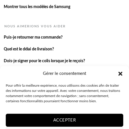
Montrer tous les modèles de Samsung
NOUS AIMERIONS VOUS AIDER
Puis-je retourner ma commande?
Quel est le délai de livraison?
Dois-je signer pour le colis lorsque je le reçois?
Je n’ai pas reçu ma commande.
Gérer le consentement
J’ai une autre question.
Pour offrir la meilleure expérience, nous utilisons des cookies afin de traiter
des informations sur votre appareil. Avec votre consentement, nous traitons
notamment votre comportement de navigation ; sans consentement,
Contactez-nous
certaines fonctionnalités pourraient fonctionner moins bien.
ACCEPTER