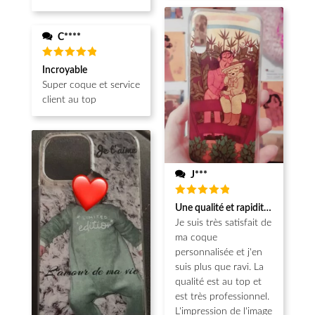
C****
Note
5
Incroyable
sur 5
Super coque et service
client au top
J***
Note
5
Une qualité et rapidité au top!
sur 5
Je suis très satisfait de
ma coque
personnalisée et j'en
suis plus que ravi. La
qualité est au top et
est très professionnel.
L'impression de l'image