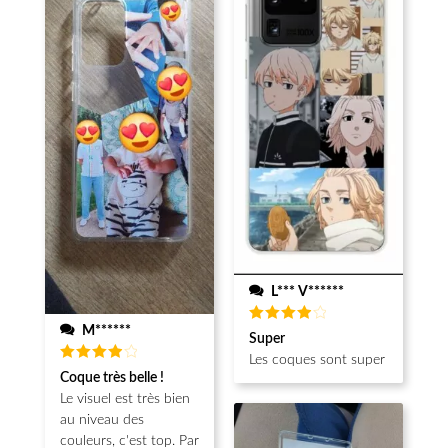
L*** V******
M******
Note
4
Super
sur 5
Les coques sont super
Note
4
Coque très belle !
sur 5
Le visuel est très bien
au niveau des
couleurs, c'est top. Par