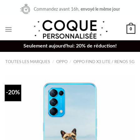
Skip
Commandez avant 16h,
envoyé le même jour
to
content
0
Seulement aujourd'hui: 20% de réduction!
TOUTES LES MARQUES
/
OPPO
/
OPPO FIND X3 LITE / RENO5 5G
-20%