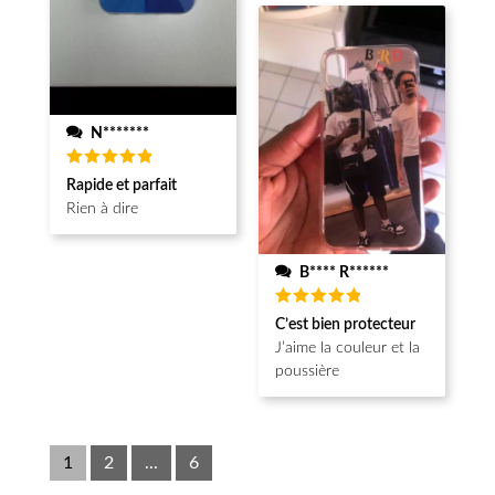
N*******
Note
5
Rapide et parfait
sur 5
Rien à dire
B**** R******
Note
5
C’est bien protecteur
sur 5
J’aime la couleur et la
poussière
1
2
...
6