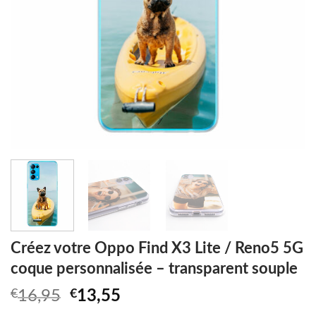
Créez votre Oppo Find X3 Lite / Reno5 5G
coque personnalisée – transparent souple
Original
Current
€
16,95
€
13,55
price
price