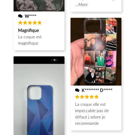
...More
W****
Note
5
Magnifique
sur 5
La coque est
magnifique
K******** D*****
Note
5
La coque elle est
sur 5
impeccable pas de
défaut j adore je
recommande