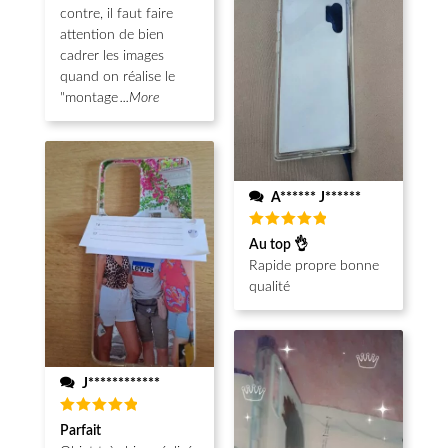
contre, il faut faire
attention de bien
cadrer les images
quand on réalise le
"montage
...More
A****** J******
Note
5
Au top 👌
sur 5
Rapide propre bonne
qualité
J************
Note
5
Parfait
sur 5