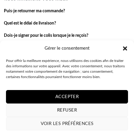
Puis-je retourner ma commande?
Quel est le délai de livraison?
Dois-je signer pour le colis lorsque je le reçois?
Je n’ai pas reçu ma commande.
Gérer le consentement
J’ai une autre question.
Pour offrir la meilleure expérience, nous utilisons des cookies afin de traiter
des informations sur votre appareil. Avec votre consentement, nous traitons
notamment votre comportement de navigation ; sans consentement,
Contactez-nous
certaines fonctionnalités pourraient fonctionner moins bien.
ACCEPTER
REFUSER
VOIR LES PRÉFÉRENCES
POLITIQUE DE CONFIDENTIALITE
CONDITIONS GÉNÉRALES