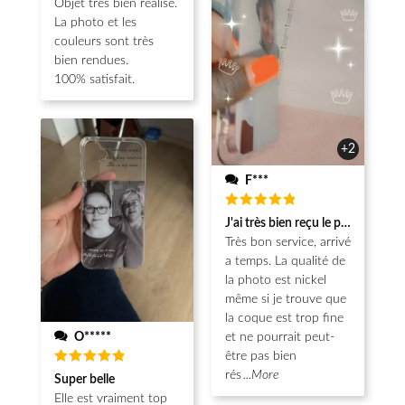
Objet très bien réalisé.
La photo et les
couleurs sont très
bien rendues.
100% satisfait.
+2
F***
Note
5
J'ai très bien reçu le produit.
sur 5
Très bon service, arrivé
a temps. La qualité de
la photo est nickel
même si je trouve que
la coque est trop fine
O*****
et ne pourrait peut-
être pas bien
Note
5
rés
...More
Super belle
sur 5
Elle est vraiment top