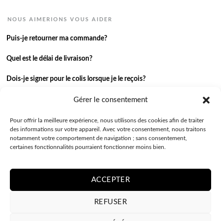
NOUS AIMERIONS VOUS AIDER
Puis-je retourner ma commande?
Quel est le délai de livraison?
Dois-je signer pour le colis lorsque je le reçois?
Je n’ai pas reçu ma commande.
Gérer le consentement
J’ai une autre question.
Pour offrir la meilleure expérience, nous utilisons des cookies afin de traiter
des informations sur votre appareil. Avec votre consentement, nous traitons
notamment votre comportement de navigation ; sans consentement,
Contactez-nous
certaines fonctionnalités pourraient fonctionner moins bien.
ACCEPTER
REFUSER