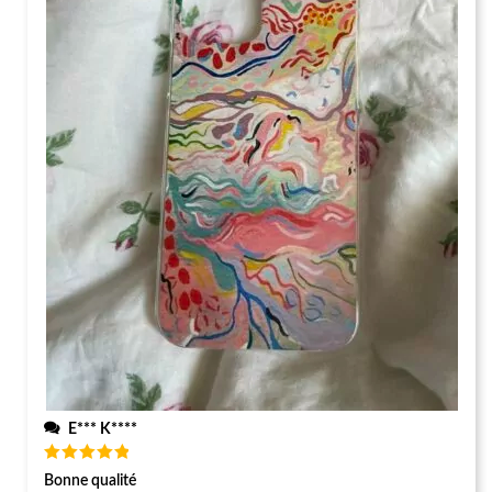
E*** K****
Note
5
Bonne qualité
sur 5