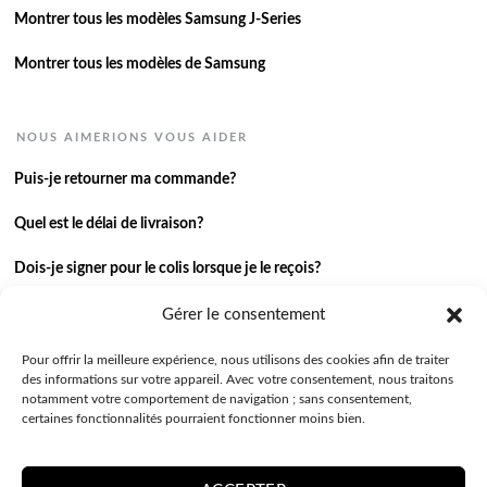
Montrer tous les modèles Samsung J-Series
Montrer tous les modèles de Samsung
NOUS AIMERIONS VOUS AIDER
Puis-je retourner ma commande?
Quel est le délai de livraison?
Dois-je signer pour le colis lorsque je le reçois?
Je n’ai pas reçu ma commande.
Gérer le consentement
J’ai une autre question.
Pour offrir la meilleure expérience, nous utilisons des cookies afin de traiter
des informations sur votre appareil. Avec votre consentement, nous traitons
notamment votre comportement de navigation ; sans consentement,
Contactez-nous
certaines fonctionnalités pourraient fonctionner moins bien.