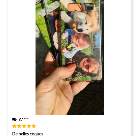
A****
Note
5
De belles coques