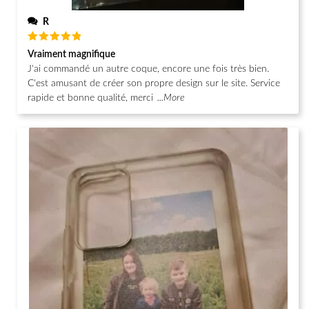
R
Note
5
Vraiment magnifique
sur 5
J'ai commandé un autre coque, encore une fois très bien.
C'est amusant de créer son propre design sur le site. Service
rapide et bonne qualité, merci
...More