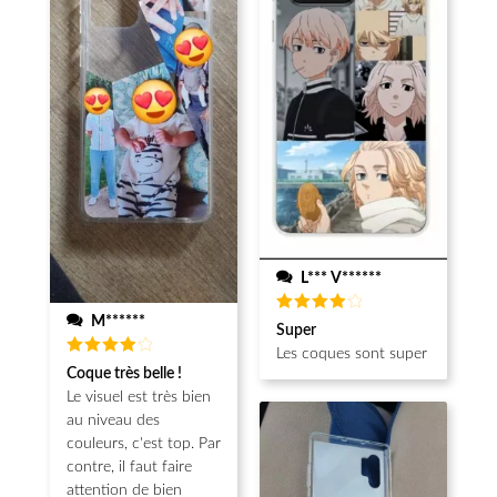
L*** V******
M******
Note
4
Super
sur 5
Les coques sont super
Note
4
Coque très belle !
sur 5
Le visuel est très bien
au niveau des
couleurs, c'est top. Par
contre, il faut faire
attention de bien