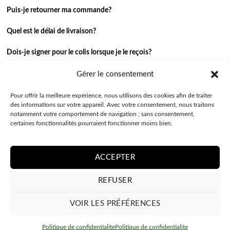
Puis-je retourner ma commande?
Quel est le délai de livraison?
Dois-je signer pour le colis lorsque je le reçois?
Je n’ai pas reçu ma commande.
Gérer le consentement
J’ai une autre question.
Pour offrir la meilleure expérience, nous utilisons des cookies afin de traiter
des informations sur votre appareil. Avec votre consentement, nous traitons
notamment votre comportement de navigation ; sans consentement,
Contactez-nous
certaines fonctionnalités pourraient fonctionner moins bien.
ACCEPTER
REFUSER
VOIR LES PRÉFÉRENCES
POLITIQUE DE CONFIDENTIALITE
CONDITIONS GÉNÉRALES
Politique de confidentialite
Politique de confidentialite