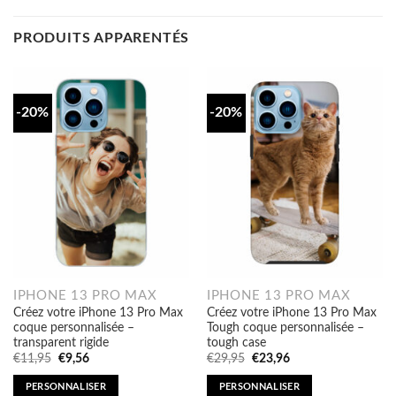
PRODUITS APPARENTÉS
-20%
-20%
IPHONE 13 PRO MAX
IPHONE 13 PRO MAX
Créez votre iPhone 13 Pro Max
Créez votre iPhone 13 Pro Max
coque personnalisée –
Tough coque personnalisée –
transparent rigide
tough case
Original
Current
Original
Current
€
11,95
€
9,56
€
29,95
€
23,96
price
price
price
price
was:
is:
was:
is:
PERSONNALISER
PERSONNALISER
€11,95.
€9,56.
€29,95.
€23,96.