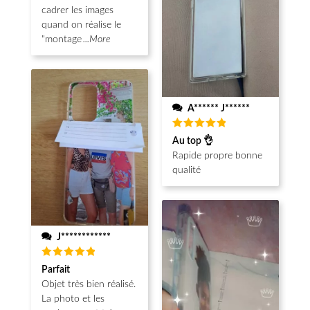
cadrer les images
quand on réalise le
"montage
...More
A****** J******
Note
5
Au top 👌
sur 5
Rapide propre bonne
qualité
J************
Note
5
Parfait
sur 5
Objet très bien réalisé.
La photo et les