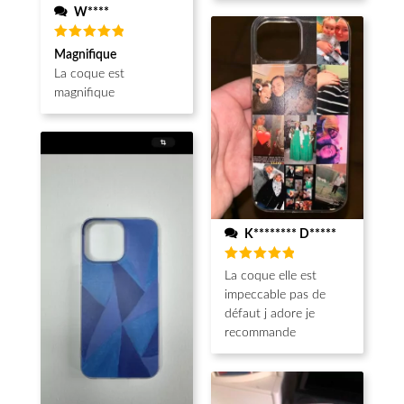
W****
Note
5
Magnifique
sur 5
La coque est
magnifique
K******** D*****
Note
5
La coque elle est
sur 5
impeccable pas de
défaut j adore je
recommande