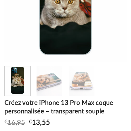
Créez votre iPhone 13 Pro Max coque
personnalisée – transparent souple
Original
Current
€
16,95
€
13,55
price
price