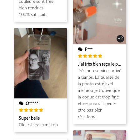
couleurs sont très
bien rendues.
100% satisfait.
+2
F***
Note
5
J'ai très bien reçu le produit.
sur 5
Très bon service, arrivé
a temps. La qualité de
la photo est nickel
même si je trouve que
la coque est trop fine
O*****
et ne pourrait peut-
être pas bien
Note
5
rés
...More
Super belle
sur 5
Elle est vraiment top