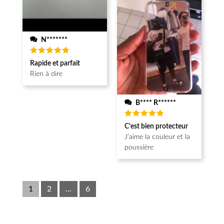
N*******
Note
5
Rapide et parfait
sur 5
Rien à dire
B**** R******
Note
5
C’est bien protecteur
sur 5
J’aime la couleur et la
poussière
1
2
...
6