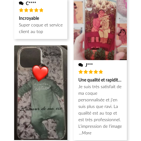
C****
Note
5
Incroyable
sur 5
Super coque et service
client au top
J***
Note
5
Une qualité et rapidité au top!
sur 5
Je suis très satisfait de
ma coque
personnalisée et j'en
suis plus que ravi. La
qualité est au top et
est très professionnel.
L'impression de l'image
...More