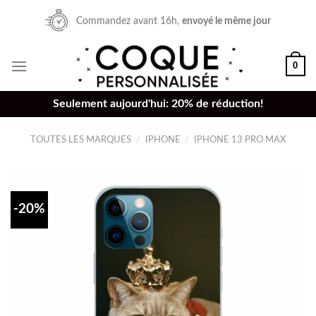
Skip
Commandez avant 16h,
envoyé le même jour
to
content
0
Seulement aujourd'hui: 20% de réduction!
TOUTES LES MARQUES
/
IPHONE
/
IPHONE 13 PRO MAX
-20%