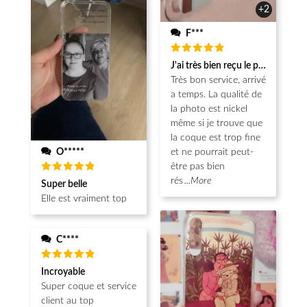
+2
F***
Note
5
J'ai très bien reçu le produit.
sur 5
Très bon service, arrivé
a temps. La qualité de
la photo est nickel
même si je trouve que
la coque est trop fine
O*****
et ne pourrait peut-
être pas bien
Note
5
rés
...More
Super belle
sur 5
Elle est vraiment top
C****
Note
5
Incroyable
sur 5
Super coque et service
client au top