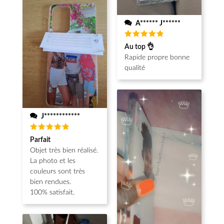
A****** J******
Note
5
Au top 👌
sur 5
Rapide propre bonne
qualité
J************
Note
5
Parfait
sur 5
Objet très bien réalisé.
La photo et les
couleurs sont très
bien rendues.
100% satisfait.