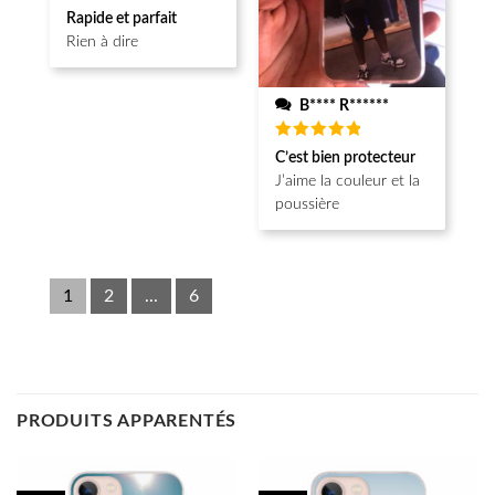
Note
5
Rapide et parfait
sur 5
Rien à dire
B**** R******
Note
5
C’est bien protecteur
sur 5
J’aime la couleur et la
poussière
1
2
...
6
PRODUITS APPARENTÉS