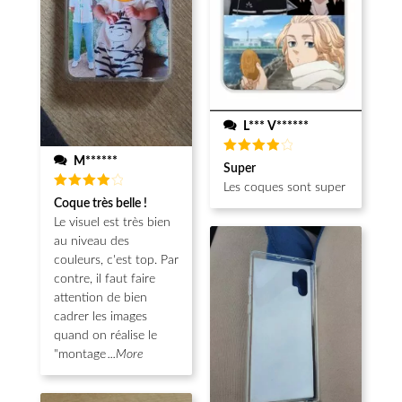
L*** V******
M******
Note
4
Super
sur 5
Les coques sont super
Note
4
Coque très belle !
sur 5
Le visuel est très bien
au niveau des
couleurs, c'est top. Par
contre, il faut faire
attention de bien
cadrer les images
quand on réalise le
"montage
...More