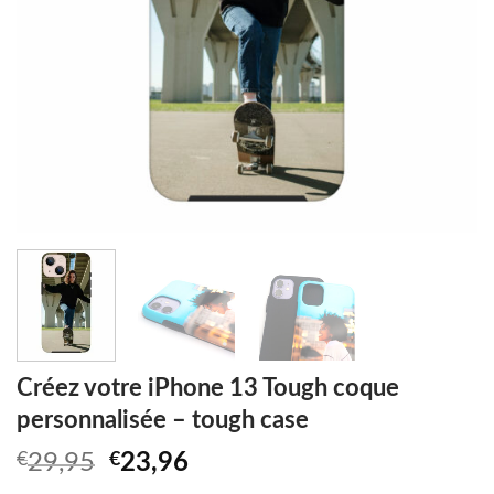
Créez votre iPhone 13 Tough coque
personnalisée – tough case
Original
Current
€
29,95
€
23,96
price
price