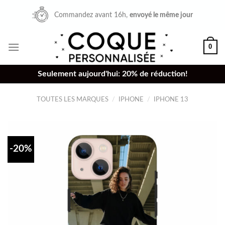
Skip
Commandez avant 16h,
envoyé le même jour
to
content
0
Seulement aujourd'hui: 20% de réduction!
TOUTES LES MARQUES
/
IPHONE
/
IPHONE 13
-20%