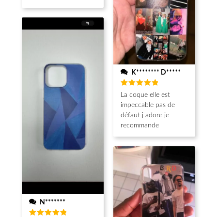
K******** D*****
Note
5
La coque elle est
sur 5
impeccable pas de
défaut j adore je
recommande
N*******