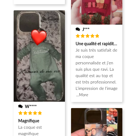
J***
Note
5
Une qualité et rapidité au top!
sur 5
Je suis très satisfait de
ma coque
personnalisée et j'en
suis plus que ravi. La
qualité est au top et
est très professionnel.
L'impression de l'image
...More
W****
Note
5
Magnifique
sur 5
La coque est
magnifique