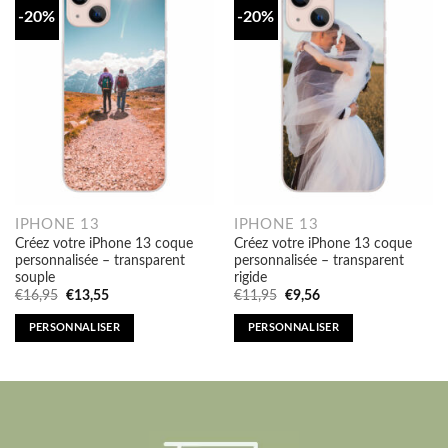
-20%
-20%
IPHONE 13
IPHONE 13
Créez votre iPhone 13 coque
Créez votre iPhone 13 coque
personnalisée – transparent
personnalisée – transparent
souple
rigide
Original
Current
Original
Current
€
16,95
€
13,55
€
11,95
€
9,56
price
price
price
price
was:
is:
was:
is:
PERSONNALISER
PERSONNALISER
€16,95.
€13,55.
€11,95.
€9,56.