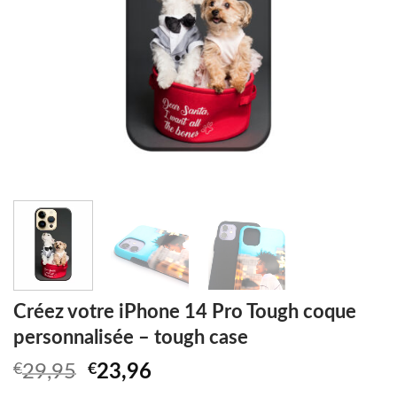
Créez votre iPhone 14 Pro Tough coque
personnalisée – tough case
Original
Current
€
29,95
€
23,96
price
price