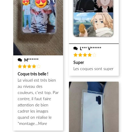
L*** V******
M******
Note
4
Super
sur 5
Les coques sont super
Note
4
Coque très belle !
sur 5
Le visuel est très bien
au niveau des
couleurs, c'est top. Par
contre, il faut faire
attention de bien
cadrer les images
quand on réalise le
"montage
...More