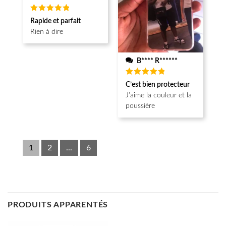
Note
5
Rapide et parfait
sur 5
Rien à dire
B**** R******
Note
5
C’est bien protecteur
sur 5
J’aime la couleur et la
poussière
1
2
...
6
PRODUITS APPARENTÉS