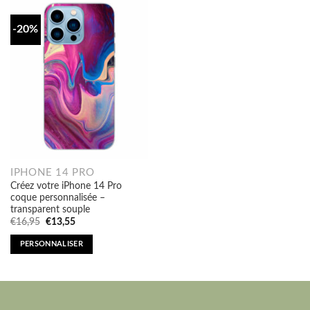
-20%
IPHONE 14 PRO
Créez votre iPhone 14 Pro
coque personnalisée –
transparent souple
Original
Current
€
16,95
€
13,55
price
price
was:
is:
PERSONNALISER
€16,95.
€13,55.