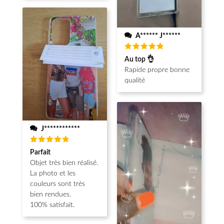
A****** J******
Note
5
Au top 👌
sur 5
Rapide propre bonne
qualité
J************
Note
5
Parfait
sur 5
Objet très bien réalisé.
La photo et les
couleurs sont très
bien rendues.
100% satisfait.