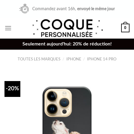
Skip
Commandez avant 16h,
envoyé le même jour
to
content
0
Seulement aujourd'hui: 20% de réduction!
TOUTES LES MARQUES
/
IPHONE
/
IPHONE 14 PRO
-20%