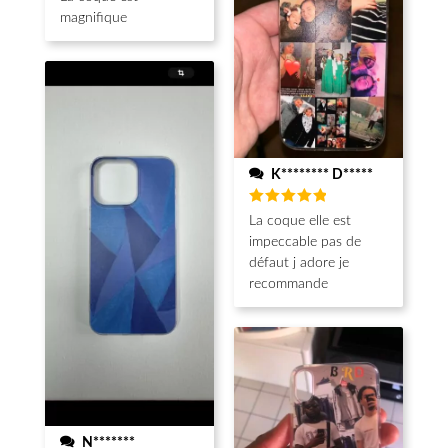
magnifique
K******** D*****
Note
5
La coque elle est
sur 5
impeccable pas de
défaut j adore je
recommande
N*******