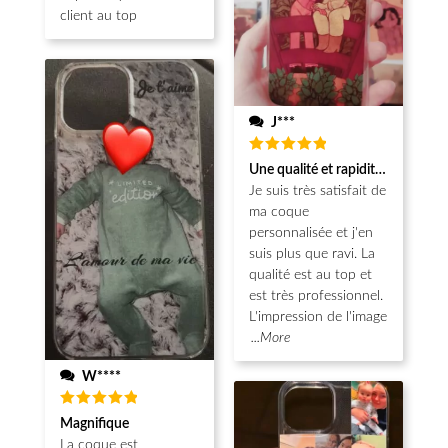
client au top
J***
Note
5
Une qualité et rapidité au top!
sur 5
Je suis très satisfait de
ma coque
personnalisée et j'en
suis plus que ravi. La
qualité est au top et
est très professionnel.
L'impression de l'image
...More
W****
Note
5
Magnifique
sur 5
La coque est