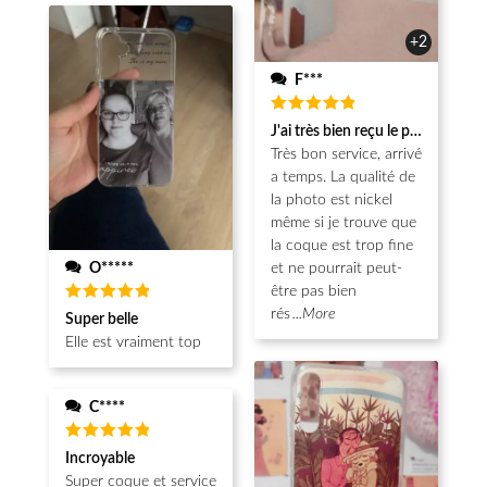
+2
F***
Note
5
J'ai très bien reçu le produit.
sur 5
Très bon service, arrivé
a temps. La qualité de
la photo est nickel
même si je trouve que
la coque est trop fine
O*****
et ne pourrait peut-
être pas bien
Note
5
rés
...More
Super belle
sur 5
Elle est vraiment top
C****
Note
5
Incroyable
sur 5
Super coque et service