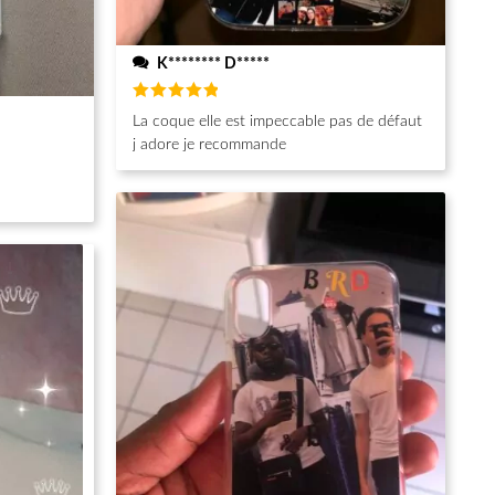
K******** D*****
Note
5
La coque elle est impeccable pas de défaut
sur 5
j adore je recommande