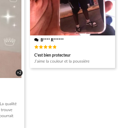
B**** R******
Note
5
C’est bien protecteur
sur 5
J’aime la couleur et la poussière
+2
La qualité
e trouve
pourrait