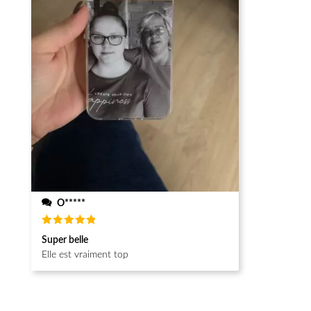
O*****
Note
5
Super belle
sur 5
Elle est vraiment top