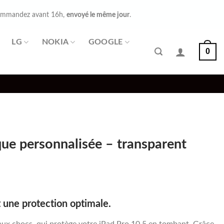
mmandez avant 16h,
envoyé le même jour
.
LG
NOKIA
GOOGLE
0
que personnalisée – transparent
 une protection optimale.
aux chocs, qui protège votre iPad Pro 10.5 en tombant. Grâce