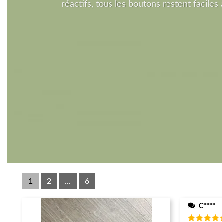
réactifs, tous les boutons restent faciles à
1
2
...
6
C****