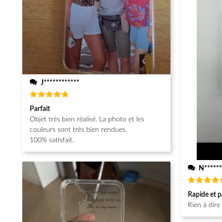
J************
Note
5
Parfait
sur 5
Objet très bien réalisé. La photo et les
couleurs sont très bien rendues.
100% satisfait.
N******
Note
5
Rapide et p
sur 5
Rien à dire