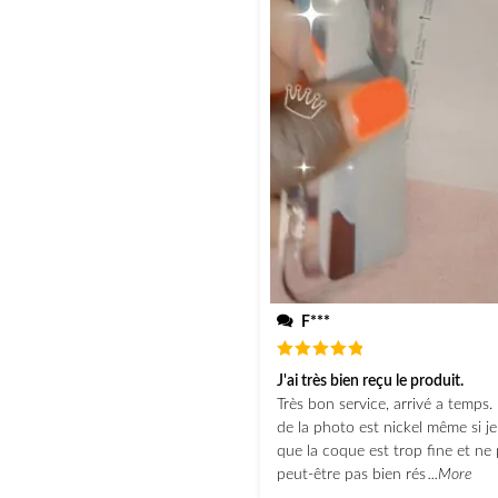
F***
Note
5
J'ai très bien reçu le produit.
sur 5
Très bon service, arrivé a temps. 
de la photo est nickel même si j
que la coque est trop fine et ne 
peut-être pas bien rés
...More