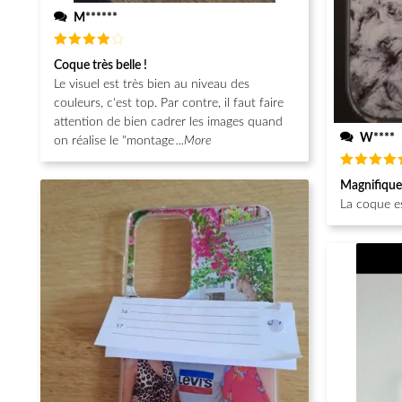
M******
Note
4
Coque très belle !
sur 5
Le visuel est très bien au niveau des
couleurs, c'est top. Par contre, il faut faire
attention de bien cadrer les images quand
W****
on réalise le "montage
...More
Note
5
Magnifique
sur 5
La coque e