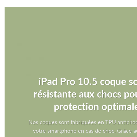
iPad Pro 10.5 coque s
résistante aux chocs po
protection optimal
Nos coques sont fabriquées en TPU antichoc
votre smartphone en cas de choc. Grâce a