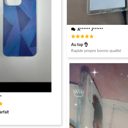
A****** J******
Note
5
Au top 👌
sur 5
Rapide propre bonne qualité
*
arfait