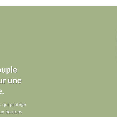
ouple
ur une
e.
 qui protège
ux boutons