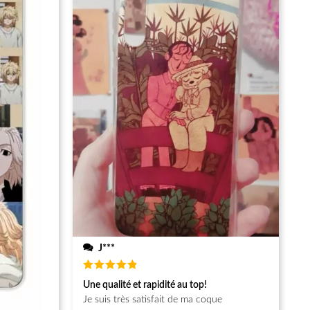
J***
Note
5
Une qualité et rapidité au top!
sur 5
Je suis très satisfait de ma coque