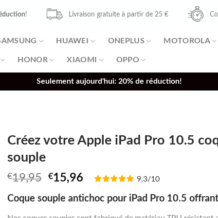
éduction
!
Livraison gratuite à partir de 25 €
Co
SAMSUNG
HUAWEI
ONEPLUS
MOTOROLA
HONOR
XIAOMI
OPPO
Seulement aujourd'hui: 20% de réduction!
Créez votre Apple iPad Pro 10.5 co
souple
Original
Current
€
19,95
€
15,96
9,3/10
price
price
Coque souple antichoc pour iPad Pro 10.5 offrant
was:
is:
€19,95.
€15,96.
Nos coques souples sont fabriqué de matériau TPU résistant 