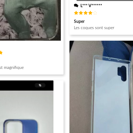
L*** V******
Note
4
Super
sur 5
Les coques sont super
st magnifique