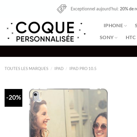
Skip
Exceptionnel aujourd'hui:
20% de r
to
content
IPHONE
SONY
HTC
TOUTES LES MARQUES
/
IPAD
/
IPAD PRO 10.5
-20%