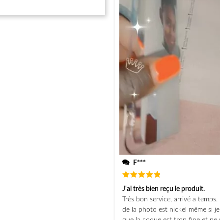
F***
Note
5
J'ai très bien reçu le produit.
sur 5
Très bon service, arrivé a temps. 
de la photo est nickel même si j