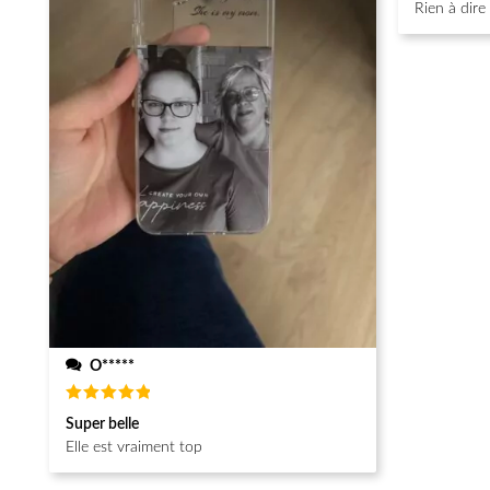
Rien à dire
O*****
Note
5
Super belle
sur 5
Elle est vraiment top