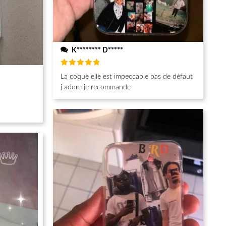
K******** D*****
Note
5
La coque elle est impeccable pas de défaut
sur 5
j adore je recommande