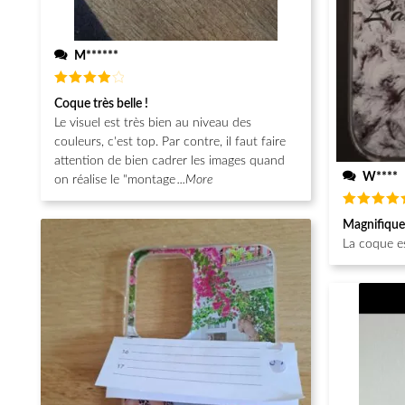
M******
Note
4
Coque très belle !
sur 5
Le visuel est très bien au niveau des
couleurs, c'est top. Par contre, il faut faire
attention de bien cadrer les images quand
W****
on réalise le "montage
...More
Note
5
Magnifique
sur 5
La coque e