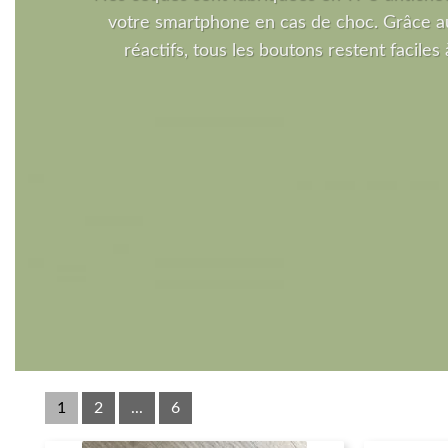
votre smartphone en cas de choc. Grâce a
réactifs, tous les boutons restent faciles à
1
2
...
6