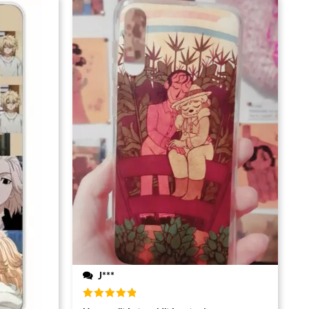
J***
Note
5