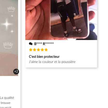
B**** R******
Note
5
C’est bien protecteur
sur 5
J’aime la couleur et la poussière
+2
La qualité
e trouve