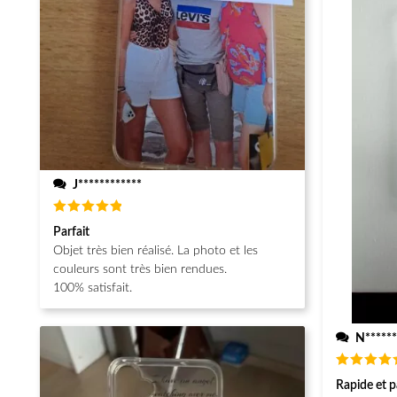
J************
Note
5
Parfait
sur 5
Objet très bien réalisé. La photo et les
couleurs sont très bien rendues.
100% satisfait.
N******
Note
5
Rapide et p
sur 5