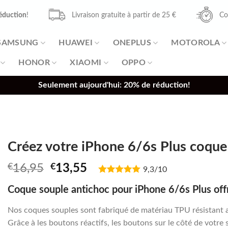
éduction
!
Livraison gratuite à partir de 25 €
Co
SAMSUNG
HUAWEI
ONEPLUS
MOTOROLA
HONOR
XIAOMI
OPPO
Seulement aujourd'hui: 20% de réduction!
Créez votre iPhone 6/6s Plus coque
Original
Current
€
16,95
€
13,55
9,3/10
price
price
Coque souple antichoc pour iPhone 6/6s Plus off
was:
is:
€16,95.
€13,55.
Nos coques souples sont fabriqué de matériau TPU résistant 
Grâce à les boutons réactifs, les boutons sur le côté de votre 