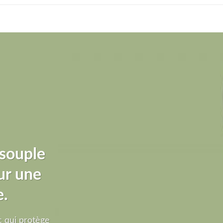
 souple
ur une
e.
 qui protège