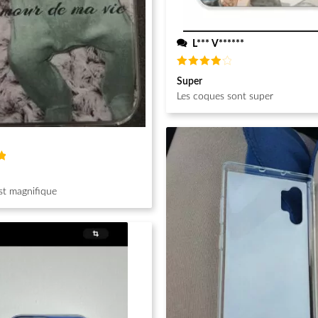
L*** V******
Note
4
Super
sur 5
Les coques sont super
st magnifique