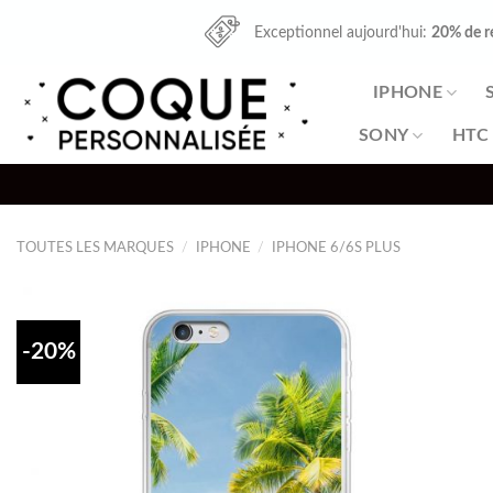
Skip
Exceptionnel aujourd'hui:
20% de r
to
content
IPHONE
SONY
HTC
TOUTES LES MARQUES
/
IPHONE
/
IPHONE 6/6S PLUS
-20%