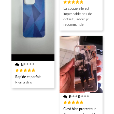
Note
5
La coque elle est
sur 5
impeccable pas de
défaut j adore je
recommande
N*******
Note
5
Rapide et parfait
sur 5
Rien à dire
B**** R******
Note
5
C’est bien protecteur
sur 5