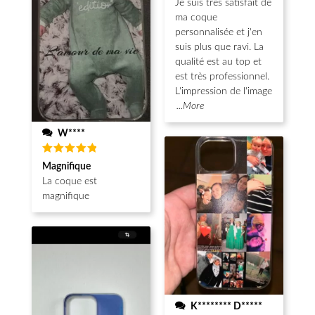
Je suis très satisfait de
ma coque
personnalisée et j'en
suis plus que ravi. La
qualité est au top et
est très professionnel.
L'impression de l'image
...More
W****
Note
5
Magnifique
sur 5
La coque est
magnifique
K******** D*****