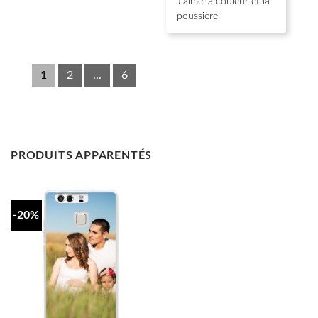
J’aime la couleur et la
poussière
1
2
...
6
PRODUITS APPARENTÉS
-20%