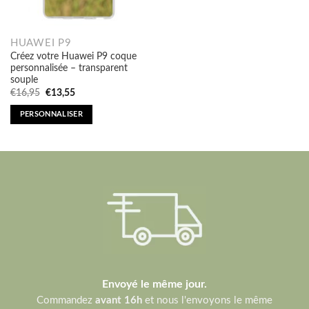
HUAWEI P9
Créez votre Huawei P9 coque
personnalisée – transparent
souple
Original
Current
€
16,95
€
13,55
price
price
was:
is:
PERSONNALISER
€16,95.
€13,55.
Envoyé le même jour.
Commandez
avant 16h
et nous l'envoyons le même