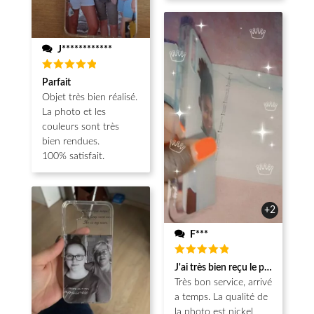
J************
Note
5
Parfait
sur 5
Objet très bien réalisé.
La photo et les
couleurs sont très
bien rendues.
100% satisfait.
+2
F***
Note
5
J'ai très bien reçu le produit.
sur 5
Très bon service, arrivé
a temps. La qualité de
la photo est nickel