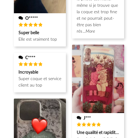
même si je trouve que
la coque est trop fine
O*****
et ne pourrait peut-
être pas bien
Note
5
rés
...More
Super belle
sur 5
Elle est vraiment top
C****
Note
5
Incroyable
sur 5
Super coque et service
client au top
J***
Note
5
Une qualité et rapidité au top!
sur 5