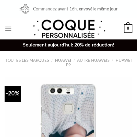
Skip
Commandez avant 16h,
envoyé le même jour
to
content
0
Seulement aujourd'hui: 20% de réduction!
TOUTES LES MARQUES
/
HUAWEI
/
AUTRE HUAWEIS
/
HUAWEI
P9
-20%