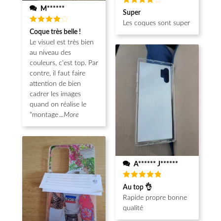
M******
Note
4
Super
sur 5
Les coques sont super
Note
4
Coque très belle !
sur 5
Le visuel est très bien
au niveau des
couleurs, c'est top. Par
contre, il faut faire
attention de bien
cadrer les images
quand on réalise le
"montage
...More
A****** J******
Note
5
Au top 👌
sur 5
Rapide propre bonne
qualité