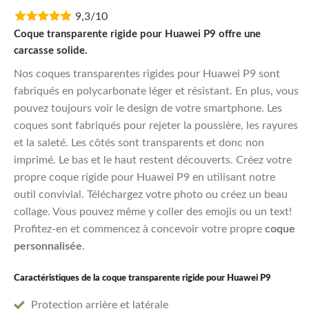
price
price
9,3/10
was:
is:
€11,95.
€9,56.
Coque transparente rigide pour Huawei P9 offre une
carcasse solide.
Nos coques transparentes rigides pour Huawei P9 sont
fabriqués en polycarbonate léger et résistant. En plus, vous
pouvez toujours voir le design de votre smartphone. Les
coques sont fabriqués pour rejeter la poussière, les rayures
et la saleté. Les côtés sont transparents et donc non
imprimé. Le bas et le haut restent découverts. Créez votre
propre coque rigide pour Huawei P9 en utilisant notre
outil convivial. Téléchargez votre photo ou créez un beau
collage. Vous pouvez même y coller des emojis ou un text!
Profitez-en et commencez à concevoir votre propre
coque
personnalisée
.
Caractéristiques de la coque transparente rigide pour Huawei P9
Protection arrière et latérale