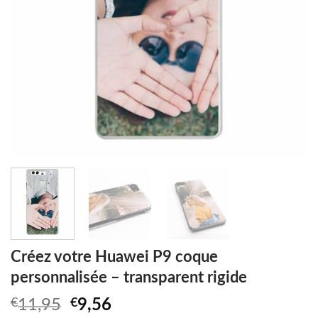
Créez votre Huawei P9 coque
personnalisée – transparent rigide
Original
Current
€
11,95
€
9,56