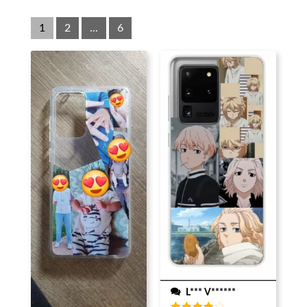
1
2
...
6
L*** V******