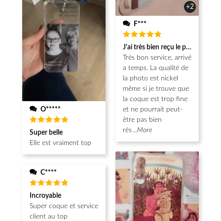
+2
F***
Note
5
J'ai très bien reçu le produit.
sur 5
Très bon service, arrivé
a temps. La qualité de
la photo est nickel
même si je trouve que
la coque est trop fine
O*****
et ne pourrait peut-
être pas bien
Note
5
rés
...More
Super belle
sur 5
Elle est vraiment top
C****
Note
5
Incroyable
sur 5
Super coque et service
client au top