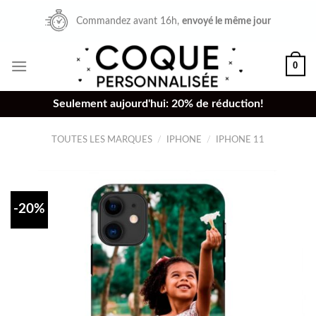
Skip
Commandez avant 16h,
envoyé le même jour
to
content
0
Seulement aujourd'hui: 20% de réduction!
TOUTES LES MARQUES
/
IPHONE
/
IPHONE 11
-20%