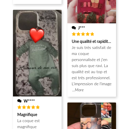
J***
Note
5
Une qualité et rapidité au top!
sur 5
Je suis très satisfait de
ma coque
personnalisée et j'en
suis plus que ravi. La
qualité est au top et
est très professionnel.
L'impression de l'image
...More
W****
Note
5
Magnifique
sur 5
La coque est
magnifique