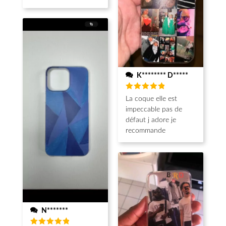
K******** D*****
Note
5
La coque elle est
sur 5
impeccable pas de
défaut j adore je
recommande
N*******