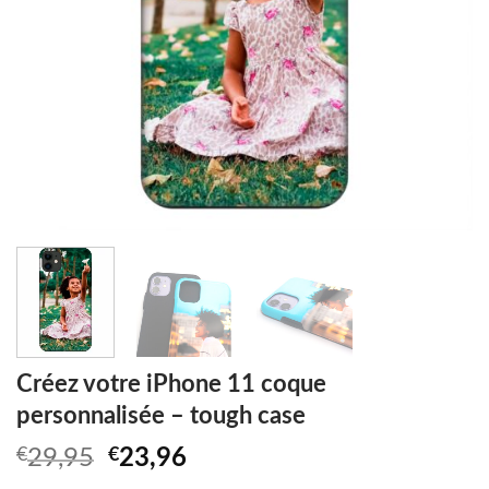
Créez votre iPhone 11 coque
personnalisée – tough case
Original
Current
€
29,95
€
23,96
price
price