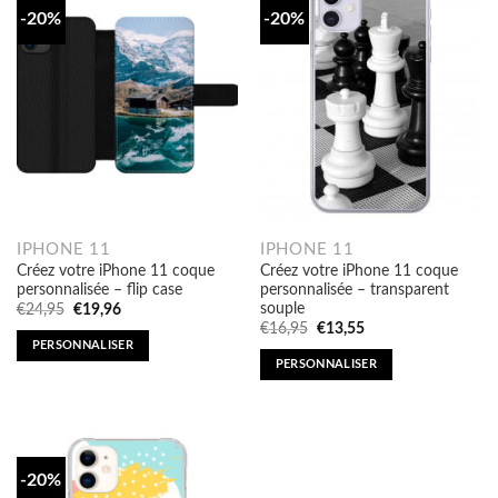
-20%
-20%
IPHONE 11
IPHONE 11
Créez votre iPhone 11 coque
Créez votre iPhone 11 coque
personnalisée – flip case
personnalisée – transparent
souple
Original
Current
€
24,95
€
19,96
price
price
Original
Current
€
16,95
€
13,55
was:
is:
price
price
PERSONNALISER
€24,95.
€19,96.
was:
is:
PERSONNALISER
€16,95.
€13,55.
-20%