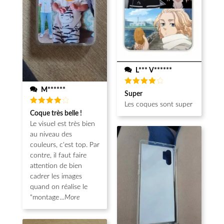
L*** V******
M******
Note
4
Super
sur 5
Les coques sont super
Note
4
Coque très belle !
sur 5
Le visuel est très bien
au niveau des
couleurs, c'est top. Par
contre, il faut faire
attention de bien
cadrer les images
quand on réalise le
"montage
...More