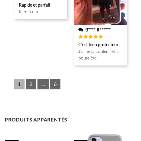
Note
5
Rapide et parfait
sur 5
Rien à dire
B**** R******
Note
5
C’est bien protecteur
sur 5
J’aime la couleur et la
poussière
1
2
...
6
PRODUITS APPARENTÉS