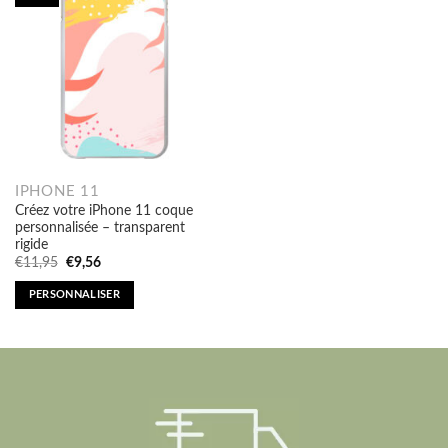
IPHONE 11
Créez votre iPhone 11 coque
personnalisée – transparent
rigide
Original
Current
€
11,95
€
9,56
price
price
was:
is:
PERSONNALISER
€11,95.
€9,56.