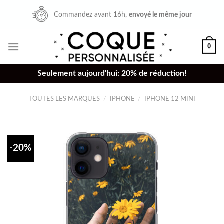
Skip
Commandez avant 16h,
envoyé le même jour
to
content
0
Seulement aujourd'hui: 20% de réduction!
TOUTES LES MARQUES
/
IPHONE
/
IPHONE 12 MINI
-20%