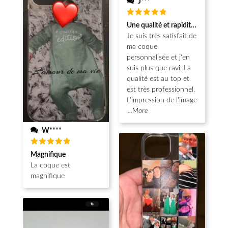
J***
Note
5
Une qualité et rapidité au top!
sur 5
Je suis très satisfait de
ma coque
personnalisée et j'en
suis plus que ravi. La
qualité est au top et
est très professionnel.
L'impression de l'image
...More
W****
Note
5
Magnifique
sur 5
La coque est
magnifique