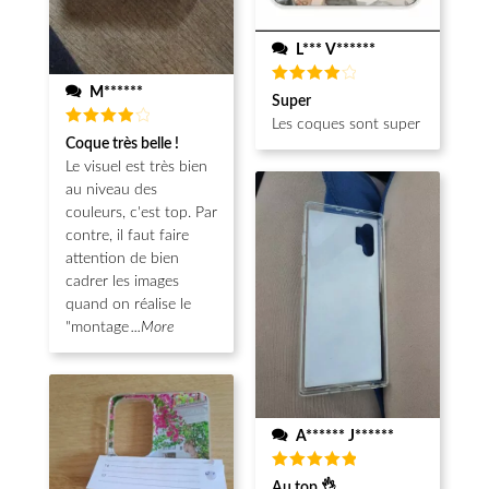
L*** V******
M******
Note
4
Super
sur 5
Les coques sont super
Note
4
Coque très belle !
sur 5
Le visuel est très bien
au niveau des
couleurs, c'est top. Par
contre, il faut faire
attention de bien
cadrer les images
quand on réalise le
"montage
...More
A****** J******
Note
5
Au top 👌