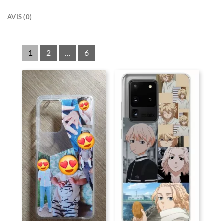
AVIS (0)
1
2
...
6