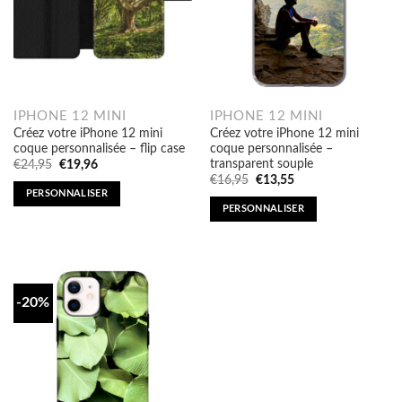
IPHONE 12 MINI
IPHONE 12 MINI
Créez votre iPhone 12 mini
Créez votre iPhone 12 mini
coque personnalisée – flip case
coque personnalisée –
transparent souple
Original
Current
€
24,95
€
19,96
price
price
Original
Current
€
16,95
€
13,55
was:
is:
price
price
PERSONNALISER
€24,95.
€19,96.
was:
is:
PERSONNALISER
€16,95.
€13,55.
-20%