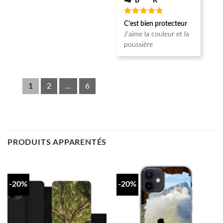
B**** R******
Note
5
C’est bien protecteur
sur 5
J’aime la couleur et la
poussière
1
2
...
6
PRODUITS APPARENTÉS
-20%
-20%