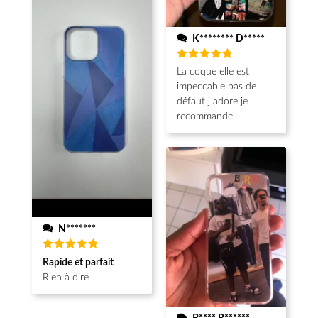
K******** D*****
Note
5
La coque elle est
sur 5
impeccable pas de
défaut j adore je
recommande
N*******
Note
5
Rapide et parfait
sur 5
Rien à dire