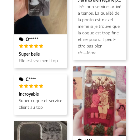
J'ai très bien reçu le produit.
sur 5
Très bon service, arrivé
a temps. La qualité de
la photo est nickel
même si je trouve que
la coque est trop fine
O*****
et ne pourrait peut-
être pas bien
Note
5
rés
...More
Super belle
sur 5
Elle est vraiment top
C****
Note
5
Incroyable
sur 5
Super coque et service
client au top