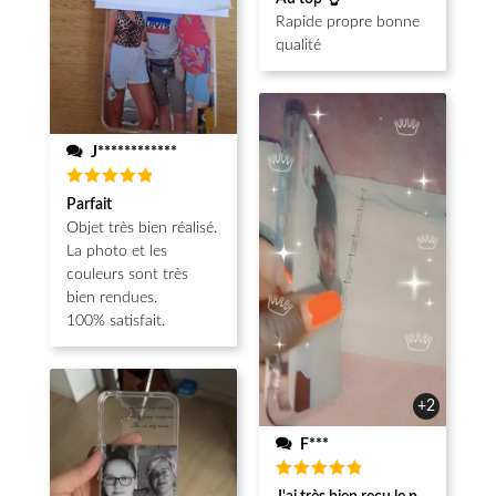
sur 5
Rapide propre bonne
qualité
J************
Note
5
Parfait
sur 5
Objet très bien réalisé.
La photo et les
couleurs sont très
bien rendues.
100% satisfait.
+2
F***
Note
5