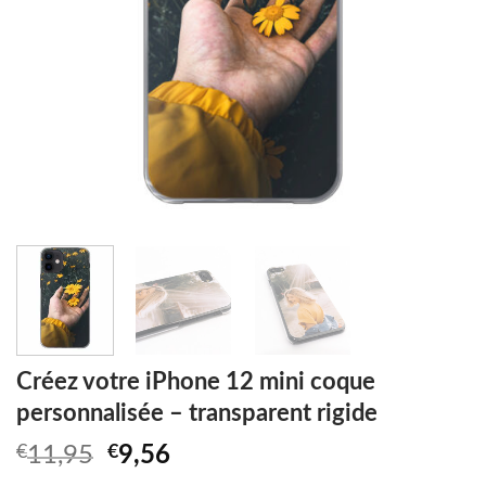
Créez votre iPhone 12 mini coque
personnalisée – transparent rigide
Original
Current
€
11,95
€
9,56
price
price