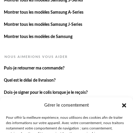
Montrer tous les modèles Samsung S-Series
Montrer tous les modèles Samsung A-Series
Montrer tous les modèles Samsung J-Series
Montrer tous les modèles de Samsung
NOUS AIMERIONS VOUS AIDER
Puis-je retourner ma commande?
Quel est le délai de livraison?
Dois-je signer pour le colis lorsque je le reçois?
Je n’ai pas reçu ma commande.
Gérer le consentement
J’ai une autre question.
Pour offrir la meilleure expérience, nous utilisons des cookies afin de traiter
des informations sur votre appareil. Avec votre consentement, nous traitons
notamment votre comportement de navigation ; sans consentement,
Contactez-nous