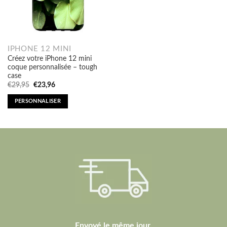
IPHONE 12 MINI
Créez votre iPhone 12 mini
coque personnalisée – tough
case
Original
Current
€
29,95
€
23,96
price
price
was:
is:
PERSONNALISER
€29,95.
€23,96.
Envoyé le même jour.