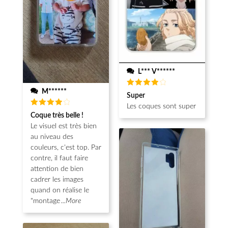
L*** V******
M******
Note
4
Super
sur 5
Les coques sont super
Note
4
Coque très belle !
sur 5
Le visuel est très bien
au niveau des
couleurs, c'est top. Par
contre, il faut faire
attention de bien
cadrer les images
quand on réalise le
"montage
...More