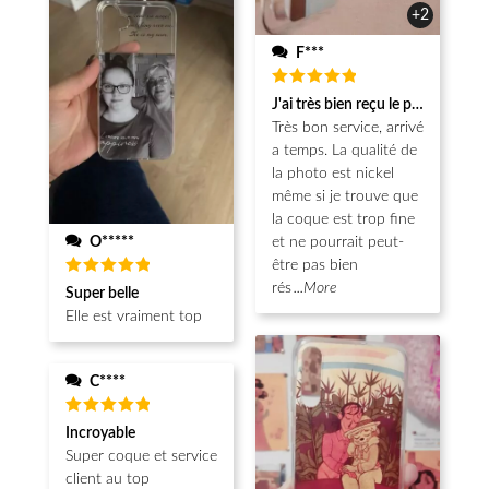
+2
F***
Note
5
J'ai très bien reçu le produit.
sur 5
Très bon service, arrivé
a temps. La qualité de
la photo est nickel
même si je trouve que
la coque est trop fine
O*****
et ne pourrait peut-
être pas bien
Note
5
rés
...More
Super belle
sur 5
Elle est vraiment top
C****
Note
5
Incroyable
sur 5
Super coque et service
client au top