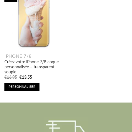
IPHONE 7/8
Créez votre iPhone 7/8 coque
personnalisée – transparent
souple
Original
Current
€
16,95
€
13,55
price
price
was:
is:
PERSONNALISER
€16,95.
€13,55.