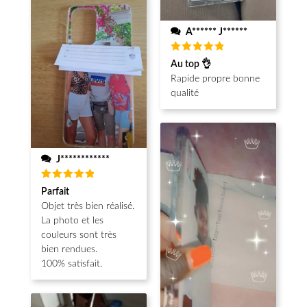
A****** J******
Note
5
Au top 👌
sur 5
Rapide propre bonne
qualité
J************
Note
5
Parfait
sur 5
Objet très bien réalisé.
La photo et les
couleurs sont très
bien rendues.
100% satisfait.