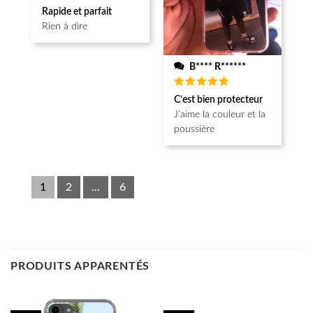
Note
5
Rapide et parfait
sur 5
Rien à dire
B**** R******
Note
5
C’est bien protecteur
sur 5
J’aime la couleur et la
poussière
1
2
...
6
PRODUITS APPARENTÉS