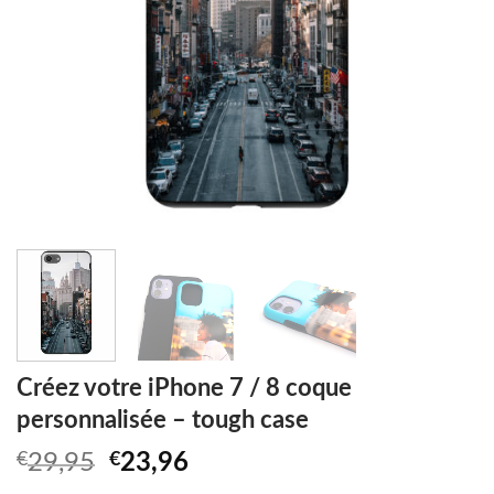
Créez votre iPhone 7 / 8 coque
personnalisée – tough case
Original
Current
€
29,95
€
23,96
price
price