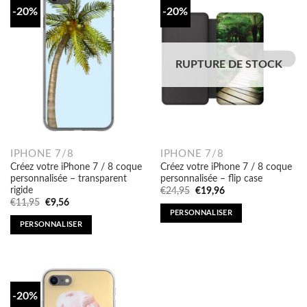
-20%
-20%
RUPTURE DE STOCK
IPHONE 7/8
IPHONE 7/8
Créez votre iPhone 7 / 8 coque
Créez votre iPhone 7 / 8 coque
personnalisée – transparent
personnalisée – flip case
rigide
Original
Current
€
24,95
€
19,96
price
price
Original
Current
€
11,95
€
9,56
was:
is:
price
price
PERSONNALISER
€24,95.
€19,96.
was:
is:
PERSONNALISER
€11,95.
€9,56.
-20%