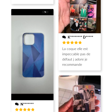
K******** D*****
Note
5
La coque elle est
sur 5
impeccable pas de
défaut j adore je
recommande
N*******