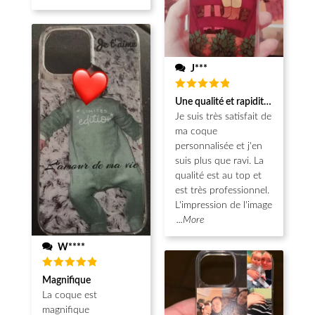
J***
Note
5
Une qualité et rapidité au top!
sur 5
Je suis très satisfait de
ma coque
personnalisée et j'en
suis plus que ravi. La
qualité est au top et
est très professionnel.
L'impression de l'image
...More
W****
Note
5
Magnifique
sur 5
La coque est
magnifique