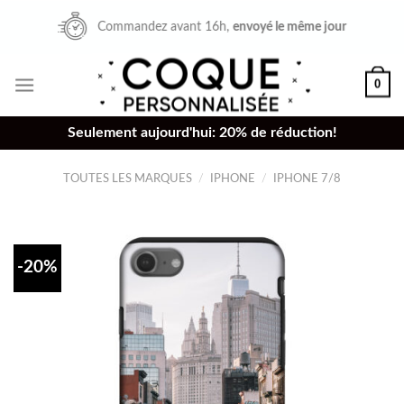
Skip
Commandez avant 16h,
envoyé le même jour
to
content
0
Seulement aujourd'hui: 20% de réduction!
TOUTES LES MARQUES
/
IPHONE
/
IPHONE 7/8
-20%