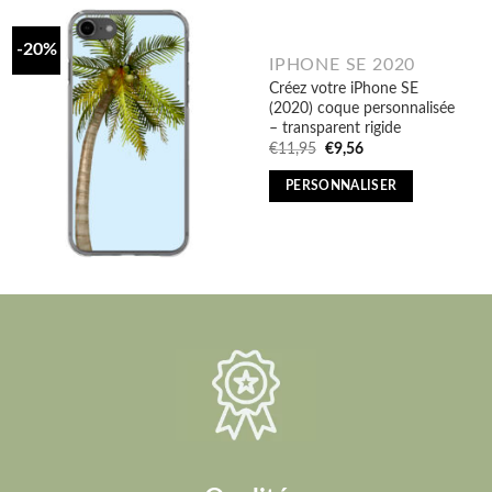
-20%
IPHONE SE 2020
Créez votre iPhone SE
(2020) coque personnalisée
– transparent rigide
Original
Current
€
11,95
€
9,56
price
price
was:
is:
PERSONNALISER
€11,95.
€9,56.