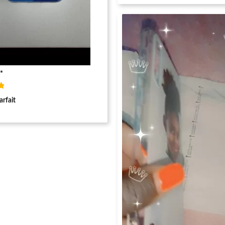
*
arfait