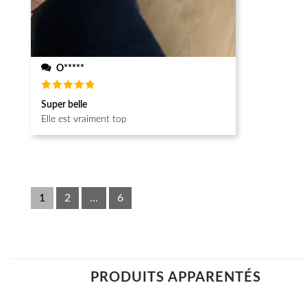
O*****
Note
5
Super belle
sur 5
Elle est vraiment top
1
2
...
6
PRODUITS APPARENTÉS