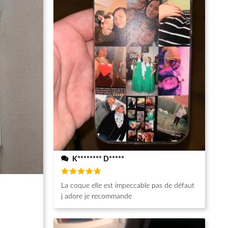
K******** D*****
Note
5
La coque elle est impeccable pas de défaut
sur 5
j adore je recommande