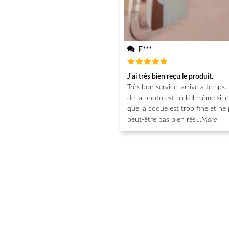
F***
Note
5
J'ai très bien reçu le produit.
sur 5
Très bon service, arrivé a temps. 
de la photo est nickel même si j
que la coque est trop fine et ne 
peut-être pas bien rés
...More