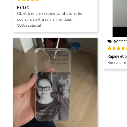
Note
5
Parfait
sur 5
Objet très bien réalisé. La photo et les
couleurs sont très bien rendues.
100% satisfait.
N******
Note
5
Rapide et p
sur 5
Rien à dire