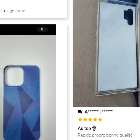
st magnifique
A****** J******
Note
5
Au top 👌
sur 5
Rapide propre bonne qualité