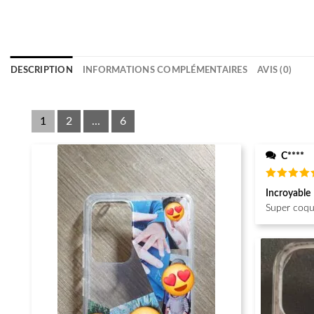
DESCRIPTION
INFORMATIONS COMPLÉMENTAIRES
AVIS (0)
1
2
...
6
C****
Note
5
Incroyable
sur 5
Super coque