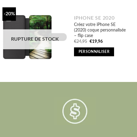
-20%
IPHONE SE 2020
Créez votre iPhone SE
(2020) coque personnalisée
– flip case
RUPTURE DE STOCK
Original
Current
€
24,95
€
19,96
price
price
was:
is:
PERSONNALISER
€24,95.
€19,96.