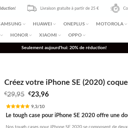
éduction
!
Livraison gratuite à partir de 25 €
Co
SAMSUNG
HUAWEI
ONEPLUS
MOTOROLA
HONOR
XIAOMI
OPPO
Seulement aujourd'hui: 20% de réduction!
Créez votre iPhone SE (2020) coque
Original
Current
€
29,95
€
23,96
price
price
9,3/10
was:
is:
€29,95.
€23,96.
Le tough case pour iPhone SE 2020 offre une do
Nos tough cases pour iPhone SE 2020 se composent de deux c