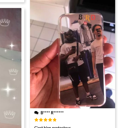
B**** R******
Note
5