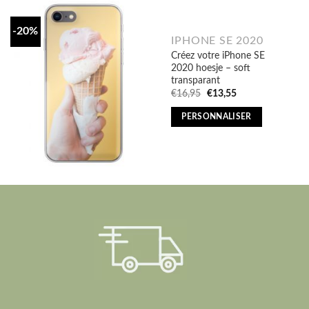
-20%
IPHONE SE 2020
Créez votre iPhone SE
2020 hoesje – soft
transparant
Original
Current
€
16,95
€
13,55
price
price
was:
is:
PERSONNALISER
€16,95.
€13,55.