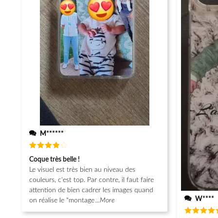
M******
Note
4
Coque très belle !
sur 5
Le visuel est très bien au niveau des
couleurs, c'est top. Par contre, il faut faire
attention de bien cadrer les images quand
W****
on réalise le "montage
...More