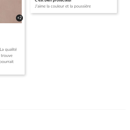
C’est bien protecteur
sur 5
J’aime la couleur et la poussière
+2
La qualité
e trouve
pourrait