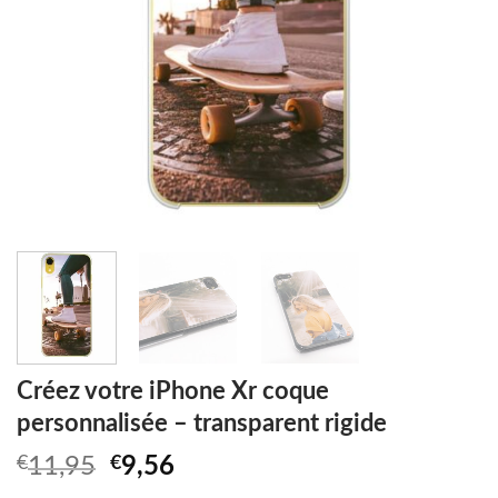
Créez votre iPhone Xr coque
personnalisée – transparent rigide
Original
Current
€
11,95
€
9,56
price
price