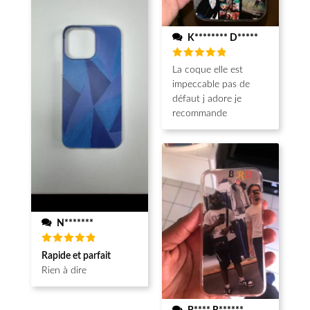
K******** D*****
Note
5
La coque elle est
sur 5
impeccable pas de
défaut j adore je
recommande
N*******
Note
5
Rapide et parfait
sur 5
Rien à dire