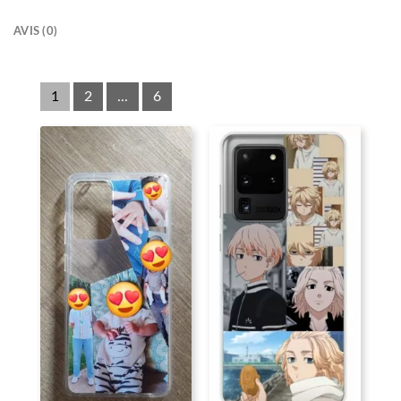
AVIS (0)
1
2
...
6