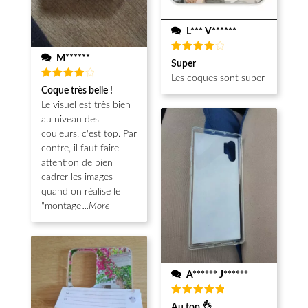
L*** V******
M******
Note
4
Super
sur 5
Les coques sont super
Note
4
Coque très belle !
sur 5
Le visuel est très bien
au niveau des
couleurs, c'est top. Par
contre, il faut faire
attention de bien
cadrer les images
quand on réalise le
"montage
...More
A****** J******
Note
5
Au top 👌