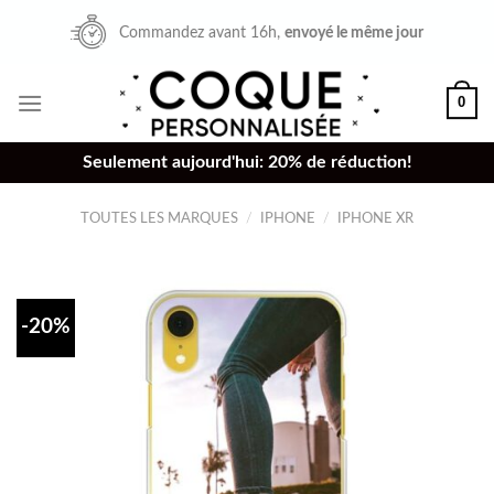
Skip
Commandez avant 16h,
envoyé le même jour
to
content
0
Seulement aujourd'hui: 20% de réduction!
TOUTES LES MARQUES
/
IPHONE
/
IPHONE XR
-20%