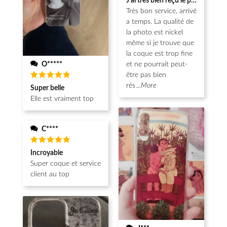
J'ai très bien reçu le produit.
sur 5
Très bon service, arrivé
a temps. La qualité de
la photo est nickel
même si je trouve que
la coque est trop fine
O*****
et ne pourrait peut-
être pas bien
Note
5
rés
...More
Super belle
sur 5
Elle est vraiment top
C****
Note
5
Incroyable
sur 5
Super coque et service
client au top