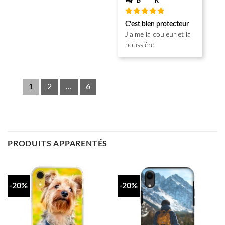
B**** R******
Note
5
C’est bien protecteur
sur 5
J’aime la couleur et la
poussière
1
2
...
6
PRODUITS APPARENTÉS
-20%
-20%