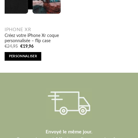
IPHONE XR
Créez votre iPhone Xr coque
personnalisée – flip case
Original
Current
€
24,95
€
19,96
price
price
was:
is:
PERSONNALISER
€24,95.
€19,96.
Envoyé le même jour.