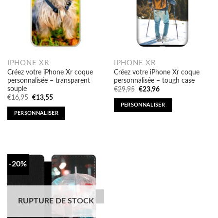
IPHONE XR
IPHONE XR
Créez votre iPhone Xr coque
Créez votre iPhone Xr coque
personnalisée – transparent
personnalisée – tough case
souple
Original
Current
€
29,95
€
23,96
price
price
Original
Current
€
16,95
€
13,55
was:
is:
price
price
PERSONNALISER
€29,95.
€23,96.
was:
is:
PERSONNALISER
€16,95.
€13,55.
-20%
RUPTURE DE STOCK