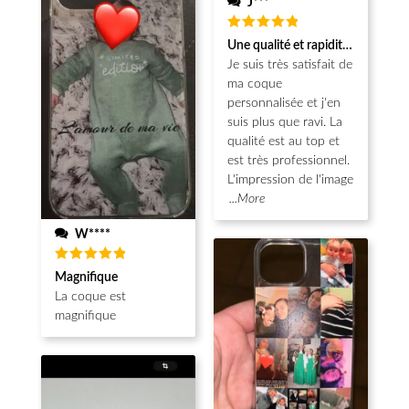
J***
Note
5
Une qualité et rapidité au top!
sur 5
Je suis très satisfait de
ma coque
personnalisée et j'en
suis plus que ravi. La
qualité est au top et
est très professionnel.
L'impression de l'image
...More
W****
Note
5
Magnifique
sur 5
La coque est
magnifique