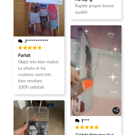
sur 5
Rapide propre bonne
qualité
J************
Note
5
Parfait
sur 5
Objet très bien réalisé.
La photo et les
couleurs sont très
bien rendues.
100% satisfait.
+2
F***
Note
5