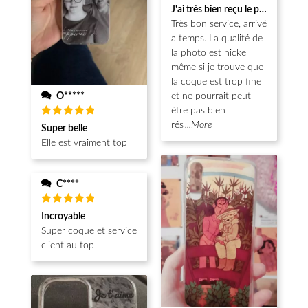
Note
5
J'ai très bien reçu le produit.
sur 5
Très bon service, arrivé
a temps. La qualité de
la photo est nickel
même si je trouve que
la coque est trop fine
O*****
et ne pourrait peut-
être pas bien
Note
5
rés
...More
Super belle
sur 5
Elle est vraiment top
C****
Note
5
Incroyable
sur 5
Super coque et service
client au top