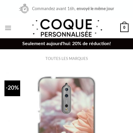
Skip
Commandez avant 16h,
envoyé le même jour
to
content
0
Seulement aujourd'hui: 20% de réduction!
TOUTES LES MARQUES
-20%