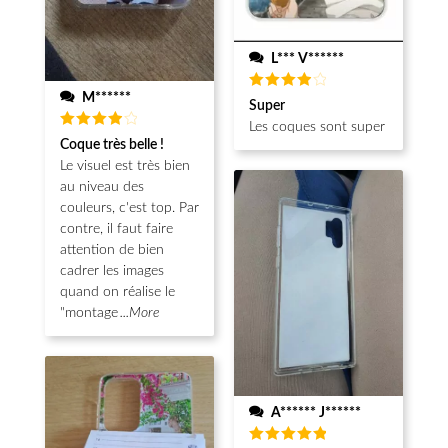
L*** V******
M******
Note
4
Super
sur 5
Les coques sont super
Note
4
Coque très belle !
sur 5
Le visuel est très bien
au niveau des
couleurs, c'est top. Par
contre, il faut faire
attention de bien
cadrer les images
quand on réalise le
"montage
...More
A****** J******