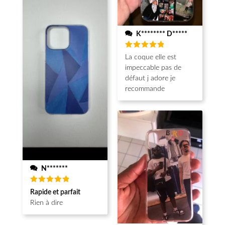
K******** D*****
Note
5
La coque elle est
sur 5
impeccable pas de
défaut j adore je
recommande
N*******
Note
5
Rapide et parfait
sur 5
Rien à dire