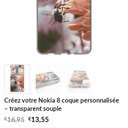
Créez votre Nokia 8 coque personnalisée
– transparent souple
Original
Current
€
16,95
€
13,55
price
price