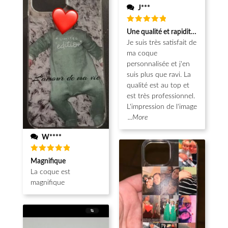
J***
Note
5
Une qualité et rapidité au top!
sur 5
Je suis très satisfait de
ma coque
personnalisée et j'en
suis plus que ravi. La
qualité est au top et
est très professionnel.
L'impression de l'image
...More
W****
Note
5
Magnifique
sur 5
La coque est
magnifique