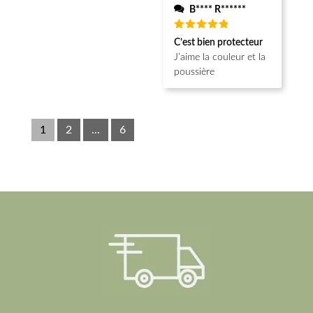
B**** R******
Note
5
C’est bien protecteur
sur 5
J’aime la couleur et la
poussière
1
2
...
6