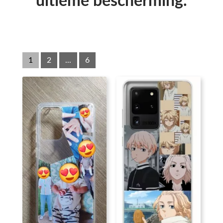
ultieme bescherming.
1
2
...
6