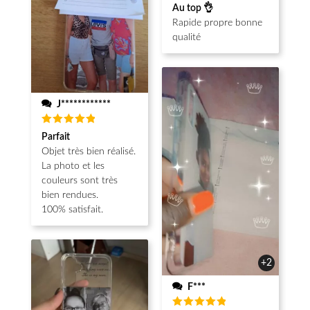
Note
5
Au top 👌
sur 5
Rapide propre bonne
qualité
J************
Note
5
Parfait
sur 5
Objet très bien réalisé.
La photo et les
couleurs sont très
bien rendues.
100% satisfait.
+2
F***