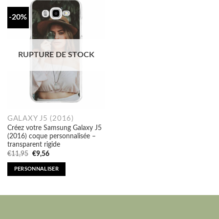
-20%
RUPTURE DE STOCK
GALAXY J5 (2016)
Créez votre Samsung Galaxy J5
(2016) coque personnalisée –
transparent rigide
Original
Current
€
11,95
€
9,56
price
price
was:
is:
PERSONNALISER
€11,95.
€9,56.