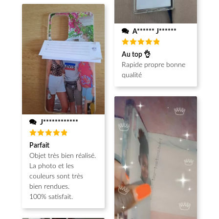
A****** J******
Note
5
Au top 👌
sur 5
Rapide propre bonne
qualité
J************
Note
5
Parfait
sur 5
Objet très bien réalisé.
La photo et les
couleurs sont très
bien rendues.
100% satisfait.