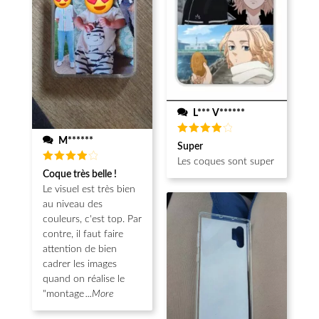
L*** V******
M******
Note
4
Super
sur 5
Les coques sont super
Note
4
Coque très belle !
sur 5
Le visuel est très bien
au niveau des
couleurs, c'est top. Par
contre, il faut faire
attention de bien
cadrer les images
quand on réalise le
"montage
...More