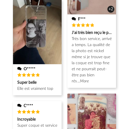
+2
F***
Note
5
J'ai très bien reçu le produit.
sur 5
Très bon service, arrivé
a temps. La qualité de
la photo est nickel
même si je trouve que
la coque est trop fine
O*****
et ne pourrait peut-
être pas bien
Note
5
rés
...More
Super belle
sur 5
Elle est vraiment top
C****
Note
5
Incroyable
sur 5
Super coque et service