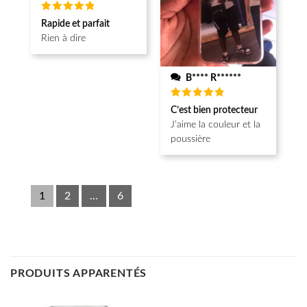
Note
5
Rapide et parfait
sur 5
Rien à dire
B**** R******
Note
5
C’est bien protecteur
sur 5
J’aime la couleur et la
poussière
1
2
...
6
PRODUITS APPARENTÉS