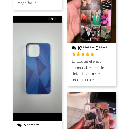
magnifique
K******** D*****
Note
5
La coque elle est
sur 5
impeccable pas de
défaut j adore je
recommande
N*******