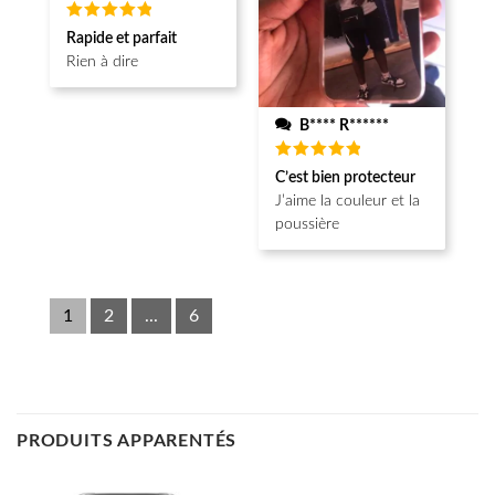
Note
5
Rapide et parfait
sur 5
Rien à dire
B**** R******
Note
5
C’est bien protecteur
sur 5
J’aime la couleur et la
poussière
1
2
...
6
PRODUITS APPARENTÉS