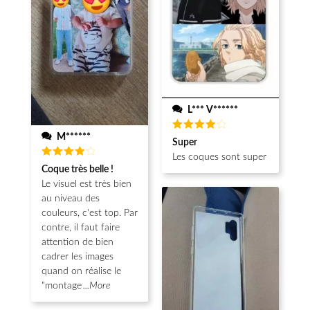
L*** V******
M******
Note
4
Super
sur 5
Les coques sont super
Note
4
Coque très belle !
sur 5
Le visuel est très bien
au niveau des
couleurs, c'est top. Par
contre, il faut faire
attention de bien
cadrer les images
quand on réalise le
"montage
...More