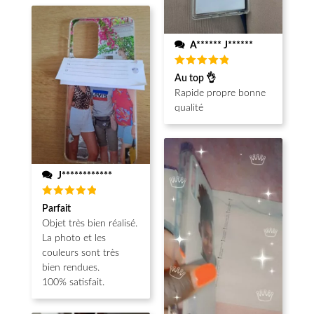
A****** J******
Note
5
Au top 👌
sur 5
Rapide propre bonne
qualité
J************
Note
5
Parfait
sur 5
Objet très bien réalisé.
La photo et les
couleurs sont très
bien rendues.
100% satisfait.