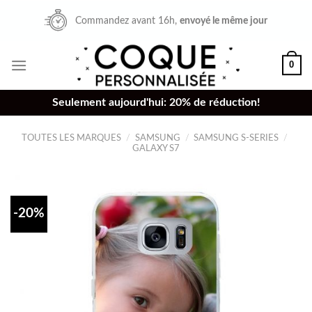
Skip
Commandez avant 16h,
envoyé le même jour
to
content
0
Seulement aujourd'hui: 20% de réduction!
TOUTES LES MARQUES
/
SAMSUNG
/
SAMSUNG S-SERIES
/
GALAXY S7
-20%