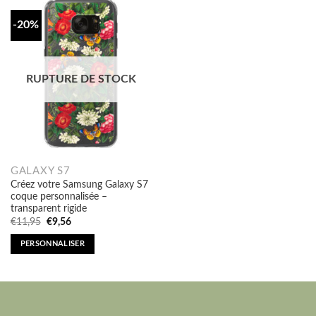
-20%
RUPTURE DE STOCK
GALAXY S7
Créez votre Samsung Galaxy S7
coque personnalisée –
transparent rigide
Original
Current
€
11,95
€
9,56
price
price
was:
is:
PERSONNALISER
€11,95.
€9,56.