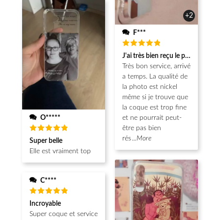
+2
F***
Note
5
J'ai très bien reçu le produit.
sur 5
Très bon service, arrivé
a temps. La qualité de
la photo est nickel
même si je trouve que
la coque est trop fine
O*****
et ne pourrait peut-
être pas bien
Note
5
rés
...More
Super belle
sur 5
Elle est vraiment top
C****
Note
5
Incroyable
sur 5
Super coque et service