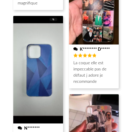
magnifique
K******** D*****
Note
5
La coque elle est
sur 5
impeccable pas de
défaut j adore je
recommande
N*******