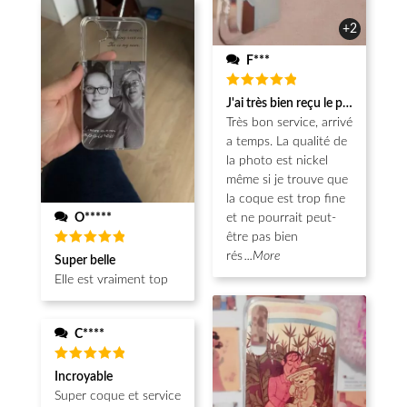
+2
F***
Note
5
J'ai très bien reçu le produit.
sur 5
Très bon service, arrivé
a temps. La qualité de
la photo est nickel
même si je trouve que
la coque est trop fine
O*****
et ne pourrait peut-
être pas bien
Note
5
rés
...More
Super belle
sur 5
Elle est vraiment top
C****
Note
5
Incroyable
sur 5
Super coque et service