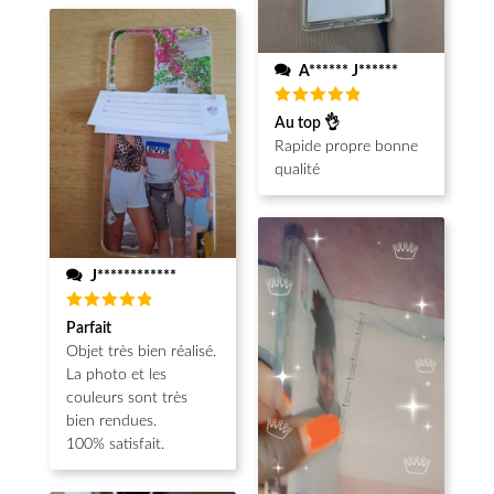
A****** J******
Note
5
Au top 👌
sur 5
Rapide propre bonne
qualité
J************
Note
5
Parfait
sur 5
Objet très bien réalisé.
La photo et les
couleurs sont très
bien rendues.
100% satisfait.