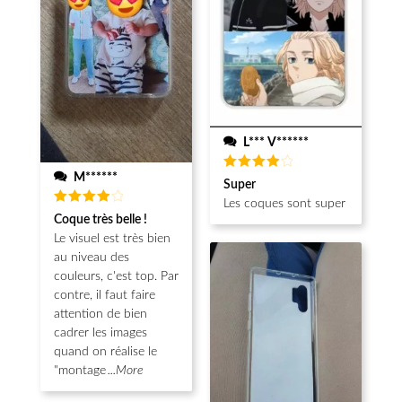
L*** V******
M******
Note
4
Super
sur 5
Les coques sont super
Note
4
Coque très belle !
sur 5
Le visuel est très bien
au niveau des
couleurs, c'est top. Par
contre, il faut faire
attention de bien
cadrer les images
quand on réalise le
"montage
...More