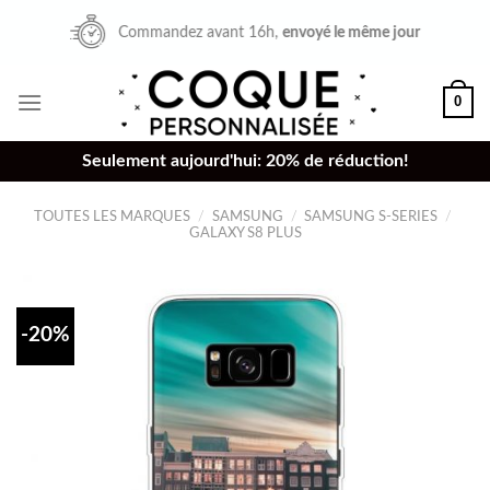
Skip
Commandez avant 16h,
envoyé le même jour
to
content
0
Seulement aujourd'hui: 20% de réduction!
TOUTES LES MARQUES
/
SAMSUNG
/
SAMSUNG S-SERIES
/
GALAXY S8 PLUS
-20%