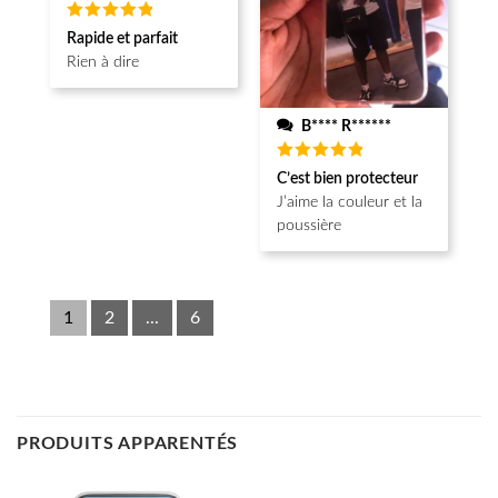
Note
5
Rapide et parfait
sur 5
Rien à dire
B**** R******
Note
5
C’est bien protecteur
sur 5
J’aime la couleur et la
poussière
1
2
...
6
PRODUITS APPARENTÉS