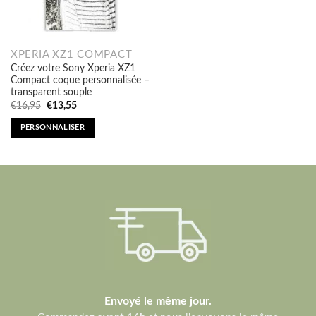
XPERIA XZ1 COMPACT
Créez votre Sony Xperia XZ1
Compact coque personnalisée –
transparent souple
Original
Current
€
16,95
€
13,55
price
price
was:
is:
PERSONNALISER
€16,95.
€13,55.
Envoyé le même jour.