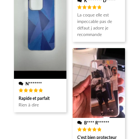
K******** D*****
Note
5
La coque elle est
sur 5
impeccable pas de
défaut j adore je
recommande
N*******
Note
5
Rapide et parfait
sur 5
Rien à dire
B**** R******
Note
5
C’est bien protecteur