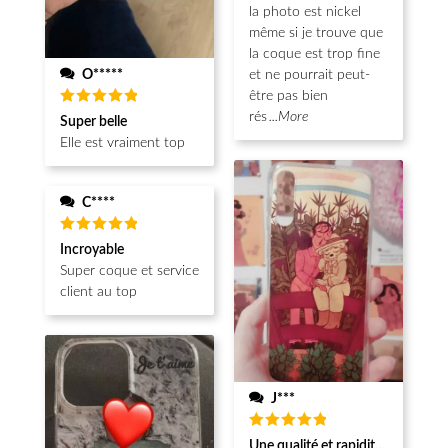
la photo est nickel
même si je trouve que
la coque est trop fine
O*****
et ne pourrait peut-
être pas bien
Note
5
rés
...More
Super belle
sur 5
Elle est vraiment top
C****
Note
5
Incroyable
sur 5
Super coque et service
client au top
J***
Note
5
Une qualité et rapidité au top!