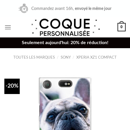
Skip
Commandez avant 16h,
envoyé le même jour
to
content
0
Seulement aujourd'hui: 20% de réduction!
TOUTES LES MARQUES
/
SONY
/
XPERIA XZ1 COMPACT
-20%