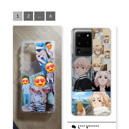
1
2
...
6
L*** V******