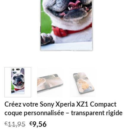
Créez votre Sony Xperia XZ1 Compact
coque personnalisée – transparent rigide
Original
Current
€
11,95
€
9,56
price
price