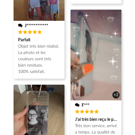
J************
Note
5
Parfait
sur 5
Objet très bien réalisé.
La photo et les
couleurs sont très
bien rendues.
100% satisfait.
+2
F***
Note
5
J'ai très bien reçu le produit.
sur 5
Très bon service, arrivé
a temps. La qualité de