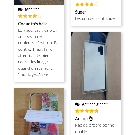
M******
Note
4
Super
sur 5
Les coques sont super
Note
4
Coque très belle !
sur 5
Le visuel est très bien
au niveau des
couleurs, c'est top. Par
contre, il faut faire
attention de bien
cadrer les images
quand on réalise le
"montage
...More
A****** J******
Note
5
Au top 👌
sur 5
Rapide propre bonne
qualité