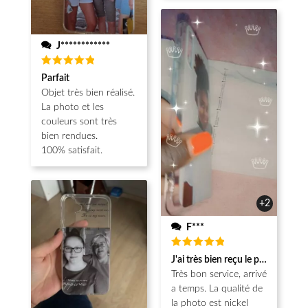
J************
Note
5
Parfait
sur 5
Objet très bien réalisé.
La photo et les
couleurs sont très
bien rendues.
100% satisfait.
+2
F***
Note
5
J'ai très bien reçu le produit.
sur 5
Très bon service, arrivé
a temps. La qualité de
la photo est nickel