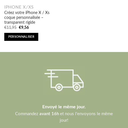
IPHONE X/XS
Créez votre iPhone X / Xs
coque personnalisée –
transparent rigide
Original
Current
€
11,95
€
9,56
price
price
was:
is:
PERSONNALISER
€11,95.
€9,56.
Envoyé le même jour.
Commandez
avant 16h
et nous l'envoyons le même
jour!