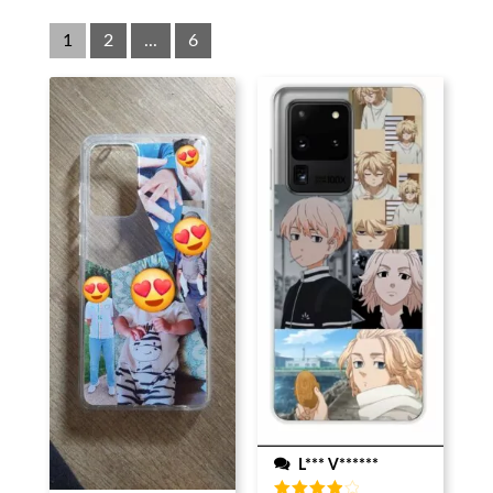
1
2
...
6
L*** V******