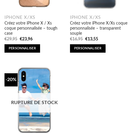
IPHONE X/XS
IPHONE X/XS
Créez votre iPhone X / Xs
Créez votre iPhone X/Xs coque
coque personnalisée – tough
personnalisée – transparent
case
souple
Original
Current
Original
Current
€
29,95
€
23,96
€
16,95
€
13,55
price
price
price
price
was:
is:
was:
is:
PERSONNALISER
PERSONNALISER
€29,95.
€23,96.
€16,95.
€13,55.
-20%
RUPTURE DE STOCK