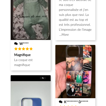
ma coque
personnalisée et j'en
suis plus que ravi. La
qualité est au top et
est très professionnel.
L'impression de l'image
...More
W****
Note
5
Magnifique
sur 5
La coque est
magnifique
K******** D*****