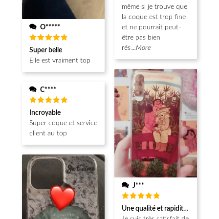
même si je trouve que
la coque est trop fine
O*****
et ne pourrait peut-
être pas bien
Note
5
rés
...More
Super belle
sur 5
Elle est vraiment top
C****
Note
5
Incroyable
sur 5
Super coque et service
client au top
J***
Note
5
Une qualité et rapidité au top!
sur 5
Je suis très satisfait de