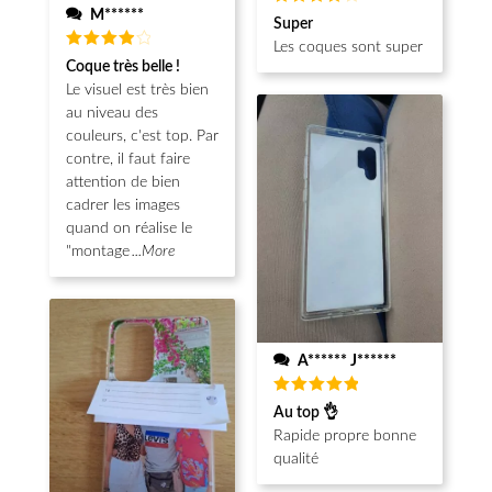
M******
Note
4
Super
sur 5
Les coques sont super
Note
4
Coque très belle !
sur 5
Le visuel est très bien
au niveau des
couleurs, c'est top. Par
contre, il faut faire
attention de bien
cadrer les images
quand on réalise le
"montage
...More
A****** J******
Note
5
Au top 👌
sur 5
Rapide propre bonne
qualité