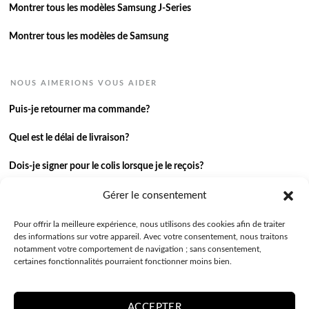
Montrer tous les modèles Samsung J-Series
Montrer tous les modèles de Samsung
NOUS AIMERIONS VOUS AIDER
Puis-je retourner ma commande?
Quel est le délai de livraison?
Dois-je signer pour le colis lorsque je le reçois?
Je n’ai pas reçu ma commande.
Gérer le consentement
J’ai une autre question.
Pour offrir la meilleure expérience, nous utilisons des cookies afin de traiter
des informations sur votre appareil. Avec votre consentement, nous traitons
notamment votre comportement de navigation ; sans consentement,
Contactez-nous
certaines fonctionnalités pourraient fonctionner moins bien.
ACCEPTER