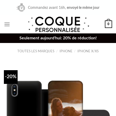
Skip
Commandez avant 16h,
envoyé le même jour
to
content
0
Seulement aujourd'hui: 20% de réduction!
TOUTES LES MARQUES
/
IPHONE
/
IPHONE X/XS
-20%