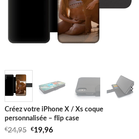
Créez votre iPhone X / Xs coque
personnalisée – flip case
Original
Current
€
24,95
€
19,96
price
price