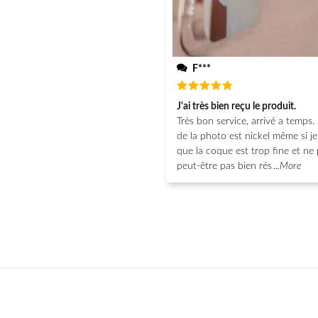
F***
Note
5
J'ai très bien reçu le produit.
sur 5
Très bon service, arrivé a temps. 
de la photo est nickel même si j
que la coque est trop fine et ne 
peut-être pas bien rés
...More