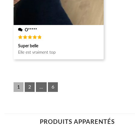
O*****
Note
5
Super belle
sur 5
Elle est vraiment top
1
2
...
6
PRODUITS APPARENTÉS