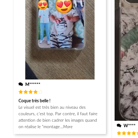
M******
Note
4
Coque très belle !
sur 5
Le visuel est très bien au niveau des
couleurs, c'est top. Par contre, il faut faire
attention de bien cadrer les images quand
W****
on réalise le "montage
...More