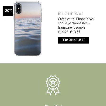
-20%
IPHONE X/XS
Créez votre iPhone X/Xs
coque personnalisée –
transparent souple
Original
Current
€
16,95
€
13,55
price
price
was:
is:
PERSONNALISER
€16,95.
€13,55.