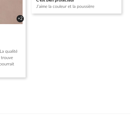
C’est bien protecteur
sur 5
J’aime la couleur et la poussière
+2
La qualité
e trouve
pourrait