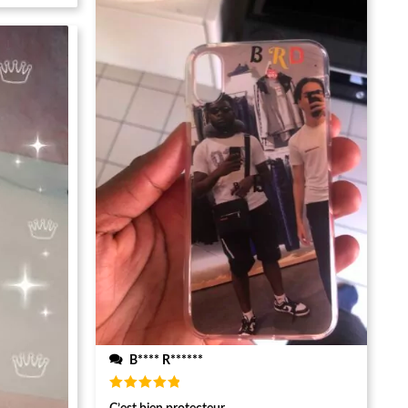
B**** R******
Note
5