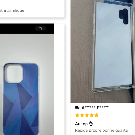
st magnifique
A****** J******
Note
5
Au top 👌
sur 5
Rapide propre bonne qualité