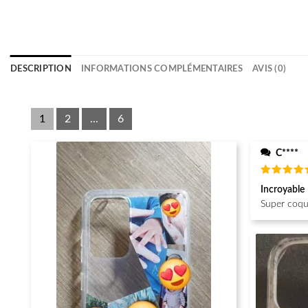
DESCRIPTION
INFORMATIONS COMPLÉMENTAIRES
AVIS (0)
1
2
...
6
C****
Note
5
Incroyable
sur 5
Super coque