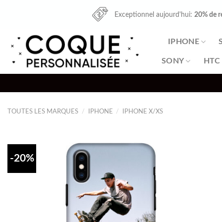
Skip
Exceptionnel aujourd'hui:
20% de r
to
content
IPHONE
SONY
HTC
TOUTES LES MARQUES
/
IPHONE
/
IPHONE X/XS
-20%