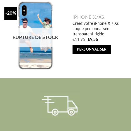
-20%
IPHONE X/XS
Créez votre iPhone X / Xs
coque personnalisée –
transparent rigide
RUPTURE DE STOCK
Original
Current
€
11,95
€
9,56
price
price
was:
is:
PERSONNALISER
€11,95.
€9,56.