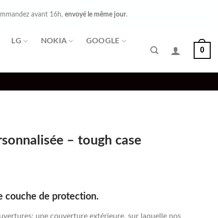
mmandez avant 16h,
envoyé le même jour
.
LG
NOKIA
GOOGLE
0
rsonnalisée – tough case
e couche de protection.
ertures: une couverture extérieure, sur laquelle nos