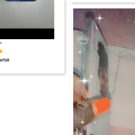
*
arfait