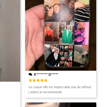
K******** D*****
Note
5
La coque elle est impeccable pas de défaut
sur 5
j adore je recommande