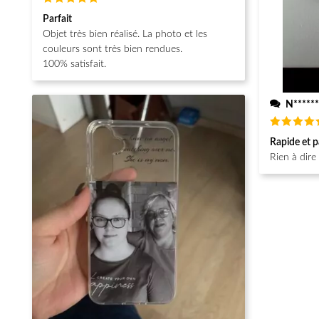
Note
5
Parfait
sur 5
Objet très bien réalisé. La photo et les
couleurs sont très bien rendues.
100% satisfait.
N******
Note
5
Rapide et p
sur 5
Rien à dire