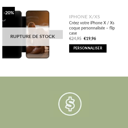
-20%
IPHONE X/XS
Créez votre iPhone X / Xs
coque personnalisée – flip
case
RUPTURE DE STOCK
Original
Current
€
24,95
€
19,96
price
price
was:
is:
PERSONNALISER
€24,95.
€19,96.