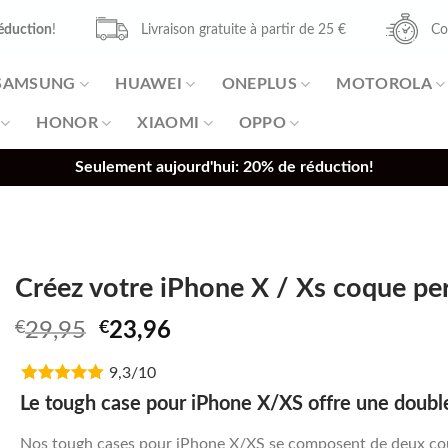
éduction
!
Livraison gratuite à partir de 25 €
Co
SAMSUNG
HUAWEI
ONEPLUS
MOTOROLA
HONOR
XIAOMI
OPPO
Seulement aujourd'hui: 20% de réduction!
Créez votre iPhone X / Xs coque pe
Original
Current
€
29,95
€
23,96
price
price
9,3/10
was:
is:
€29,95.
€23,96.
Le tough case pour iPhone X/XS offre une doubl
Nos tough cases pour iPhone X/XS se composent de deux couv